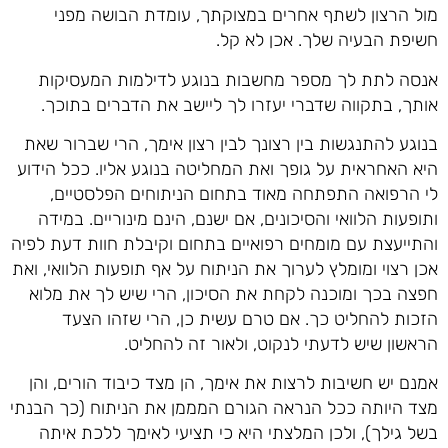
מול הרצון לשתף אחרים במצוקתך, עומדת הבושה מפני
חשיפת הבעיה שלך. אכן לא קל.
אנסה לתת לך מספר מחשבות בנוגע לדילמות המעסיקות
אותך, בתקווה שדברי יעזרו לך ליישב את הדברים בתוכך.
בנוגע להתנגשות בין רצונך לבין רצון אימך, הרי שברור שאת
היא האחראית על גופך ואת המחליטה בנוגע אליו. ככל הידוע
לי הרפואה התפתחה מאוד בתחום הניתוחים הפלסטיים,
ותופעות הלוואי והסיכונים, אם ישנם, הינם מינוריים. במידה
והתייעצת עם מומחים רפואיים בתחום וקיבלת חוות דעת לפיה
אכן רצוי ומומלץ לערוך את הניתוח על אף תופעות הלוואי, ואת
חפצה בכך ומוכנה לקחת את הסיכון, הרי שיש לך את מלוא
הזכות להחליט כך. אם טרם עשית כן, הרי שזהו הצעד
הראשון שיש לדעתי לנקוט, ולאור זה להחליט.
אמנם יש חשיבות לרצות את אימך, הן מצד כיבוד הורים, והן
מצד היותה ככל הנראה הגורם המממן את הניתוח (כך הבנתי
בשל גילך), ולכן המלצתי היא כי תציעי לאימך ללכת איתה