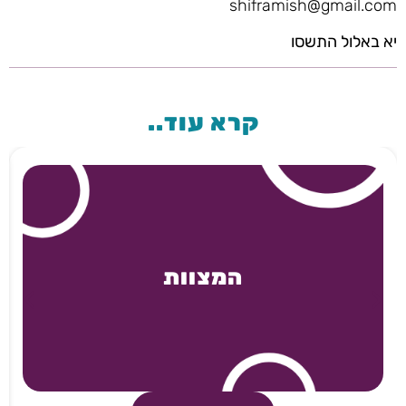
shiframish@gmail.com
יא באלול התשסו
קרא עוד..
המצוות