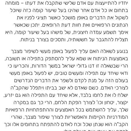
יחדיו להתייעצות עם אדם שלישי שתקבלו את דעתו – מומחה
בתחום או כל אדם אחר שהינו בעל שיעור קומה כזה שיוכל
לשקול את הדברים באופן מושכל כאשר תציגי לפניו את
הנתונים הרפואיים ואת חוות דעת הרופאים. יתכן שכאשר
אימך תשמע עמדה חיצונית, של מישהו בעל שיעור קומה, היא
תצליח להתגבר על חששותיה, ותסכים בצורך בניתוח.
בנוגע לשאלה האם עליך לפעול באופן מעשי לשיפור מצבך
באמצעות הניתוח או שמא עליך להסתפק בתפילה או תשובה,
הרי שבשאלה זו דנו גדולי ישראל במשך הדורות, והכריעו כי
ודאי שיחד עם תפילה ומעשים טובים, יש לפעול באופן מעשי
בעולם הזה על מנת לקדם ולשפר את הדברים הנדרשים
לצורכי האדם. כשם שאדם לא ישב בביתו ויתפלל שהקב"ה
ישלח לו את לחמו בלבד, אלא שיחד עם התפילה הוא גם יזרע,
יקצור, יטחון וכו' לצורך הפקת הלחם, הרי כך גם במקרה
שלך, עליך להשתמש בכל האמצעים וההתפתחויות הרפואיות
המודרניות הקיימות והאפשריות לצורך שיפור מצבך, שהרי
הקב"ה הוא שנתן שכל וכח לאדם להתפתח בתחומים אלו וכך