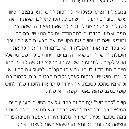
לקדם את עצמו ואת העולם כולו.
בנוגע לתחושתך כאילו אין לך זכות לחוש קושי במצבך, כיוון
שיש הסובלים יותר, הרי שעם כל הערכתי לכך שאת רגישה
לסבל הזולת, ברצוני להזכיר לך שאת היא זו הנושאת את
גופך, ואת זו הנדרשת להתמודד עם כל מה שיש בתוכך,
ובוודאי שאת זו שחשה את הקשיים ואת הבעיות השונות שבך.
לא בכדי יצר אותך הקב"ה דווקא בדמותך, והעניק לך את
היכולת לחוש ולהרגיש את הדברים הייחודיים לך, שכן מי שלא
מודע לקיומו, ולתחושות שלו עצמו, ממילא יתקשה לזהות מהו
הייחוד המיוחד שלשמו יצר אותו הקב"ה, ולפעול עם מה שיש
לו. נכון הוא שיש לנסות לאמץ נקודת מבט חיובית, לבטוח בה',
ולהאמין שהכל לטובה, אך אין זה סותר את הזכות שלך לחוש
קושי במצב שהוא באמת קשה והוא שלך.
קשה "להתבשל" עם כל זה לבד. על אף רגישות העניין הייתי
ממליצה לך בכל זאת למצוא חברה, שאותה את יכולה לשתף
במה שעובר עליך. השיתוף, מלבד היותו מאפשר חשיבה פורה
ומציאת פתרונות בצוותא, הרי שהוא חשוב לעצם הפורקן