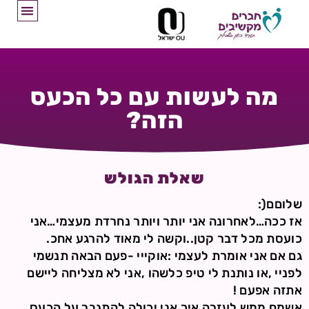
מה לעשות עם כל הכעס
הזה?
שאלת הגולש
שלוםם(:
אז ככה…לאחרונה אני יותר ויותר נחרדת מעצמי…אני
כועסת מכל דבר קטן..וקשה לי מאוד להרגע אחכ.
גם אם אני אומרת לעצמי :אוקייי -פעם הבאה תנשמי
לפניי ,או נותנת לי טיפ כלשהו ,אני לא מצליחה ליישם
אתזה אפעם !
אשמח ממש לעזרה איך אני יכולה להתגבר על הכעס