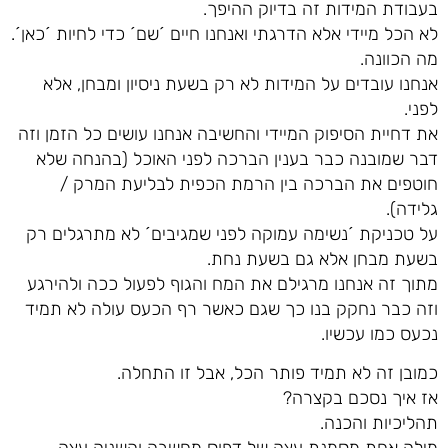
בעבודת המידות זה בדיוק ההיפך.
לא הכל מיידי אלא הדרגתי ואנחנו חיים ´שם´ כדי לחיות ´כאן´.
מה הכוונה.
אנחנו עובדים על המידות לא רק בשעת ניסיון ומבחן, אלא
לפני.
את דחיית הסיפוק המיידי והחשיבה אנחנו עושים כל הזמן וזה
דבר שמובנה כבר בענין הברכה לפני האוכל (בהנחה שלא
חוטפים את הברכה בין הרמת הכפית לבליעת המרק /
גלידה).
על טכניקת ´נשימה עמוקה לפני שמגיבים´ לא מתרגלים רק
בשעת מבחן אלא גם בשעת נחת.
מתוך זה אנחנו מרגילם את המח והגוף לפעול ככה ולהירגע
וזה כבר נחקק בנו כך שגם כאשר רף הכעס עולה לא תמיד
נכעס כמו עכשיו.
כמובן זה לא תמיד פותר הכל, אבל זו התחלה.
אז איך נסכם בקצרה?
תהליכיות והכנה.
מילה אחת מסמנת עצה של דפוס מחשבה והשניה עצה