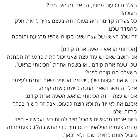
הצלחת לכעוס פחות, גם אם זה היה מיד?
מעולה!
כל צעידה קדימה היא מעולה וזה בעצם צריך להיות חלק
מהמדד שלנו.
זה שלב ראשון של עצה שאני מקווה שהיא מרגיעה ותומכת.
[הכינותי מראש – שעה אחת קודם]
אני חושב שאם יש עוד עצה שאני יכול לתת כרגע זה המתנה
של ´שעה אחת קודם´, או בשפה אחרת ´הכינותי מראש´.
השאלה מה קורה לפני?
כן, יש את העצות שלך, יש את הטיפים שאת נותנת לעצמך,
אבל זה משהו שאת מנסה ליישם כשזה קורה.
אם יש עצה – זה הכינותי מראש, השעה אחת קודם.
אמנם את לא יודעת ולא רוצה לכעוס, אבל זה קשור בכלל
מידות שלנו.
היום אנחנו מרגישים שהכל חייב להיות כאן ועכשיו – מיידי
(כמה פעמים הפלאפון רטט תוך כדי התשובה?). לפעמים זה
מוביל אותנו לחיות ´שם´ ולא ´כאן´.