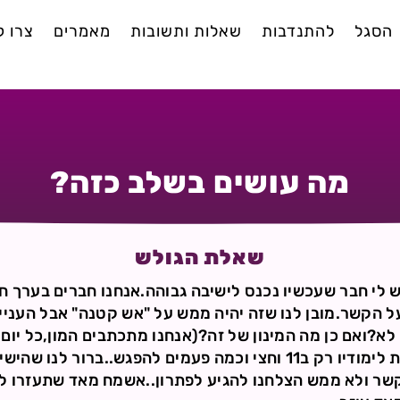
הסגל
להתנדבות
שאלות ותשובות
מאמרים
צרו 
מה עושים בשלב כזה?
שאלת הגולש
1 עולה ליב ויש לי חבר שעכשיו נכנס לישיבה גבוהה.אנחנו חברים בער
על הקשר.מובן לנו שזה יהיה ממש על "אש קטנה" אבל העניין
.לשלוח הודעות sms או לא?ואם כן מה המינון של זה?(אנחנו מתכתבים המון
בעצם העובדה שהוא גומר את לימודיו רק ב11 וחצי וכמה פעמים להפגש.
קשר ולא ממש הצלחנו להגיע לפתרון..אשמח מאד שתעזרו לנ