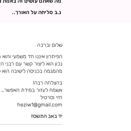
מה שאתם עושים זה באמת מא
נ.ב סליחה על האורך..
שלום וברכה
הפיתרון איננו חד משמעי והוא
נכון הוא ליצור קשר עם רבני ה
מהמגמה בכניסה לישיבה הוא ל
בהצלחה רבה!
אשמח לעזור במידת האפשר…
חזי וסרטיל
heziw1@gmail.com
יד באב התשסז