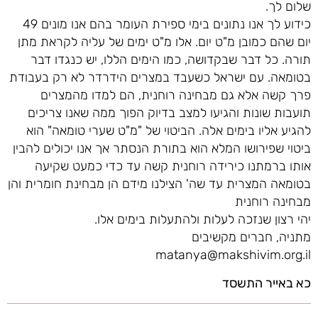
שלום לך.
כידוע לך אנו נתונים בימי ספירת העומר בהם אנו מונים 49
יום שהם כמובן מ"ט יום. אלו מ"ט ימים של עליה לקראת מתן
תורה. כל דבר שבקדושה, כמו הימים הללו, יש כנגדו דבר
בטומאה. עם ישראל כשעבד במצרים הידרדר לא רק בעבודת
פרך קשה אלא גם מבחינה רוחנית, הם למדו מהמצרים
תועבות שונות והגיעו למצב בדיוק הפוך ממה שאנו צריכים
להגיע אליו בימים אלה. הביטוי של "מ"ט שערי טומאה" הוא
ביטוי שפירושו המלא הוא בתורת הנסתר אך אנו יכולים להבין
אותו ברמתנו כירידה רוחנית קשה עד כדי כמעט שקיעה
בטומאה המצרית עד שה' הצילנו מידם הן מבחינת חומרית והן
מבחינה רוחנית
יהי רצון שנזכה לעלות ולהתעלות בימים אלו.
מתניה, חברים מקשיבים
matanya@makshivim.org.il
כא באייר התשסד