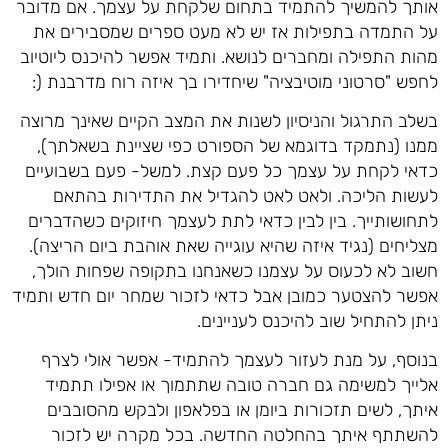
אותך להמשיך להתמיד בתחום שלקחת על עצמך. אם מדובר
על התמדה בתפילות אז יש לא מעט ספרים שמסבירים את
מהות התפילה ומחברים לנושא. ותמיד אפשר להיכנס ליוטיוב
לחפש "סרטוני מוטיבציה" שיחדירו בך איזה רוח מדרבנת (:
בשלב התרגול והניסיון לשנות את המצב הקיים שאינך מרוצה
ממנו (נתמקד בדוגמא של הספורט כפי שציינת בשאלתך),
כדאי לקחת על עצמך כל פעם קצת. למשל- פעם בשבועיים
לעשות הליכה. ולאט לאט להגדיל את התדירות בהתאם
לתחושותייך. בין לבין כדאי לתת לעצמך חיזוקים כשהדברים
מצליחים (נגיד איזה שהיא עוגייה שאת אוהבת ביום הריצה).
חשוב לא לכעוס על עצמנו כשאנחנו בתקופה שפחות הולך,
אפשר להצטער כמובן אבל כדאי לזכור שמחר יום חדש ותמיד
ניתן להתחיל שוב להיכנס לעניינים.
בנוסף, על מנת לעזור לעצמך להתמיד- אפשר אולי לצרף
אלייך למשימה גם חברה טובה שתתמוך או אפילו תתמיד
איתך, לשים תזכורות ביומן או בפלאפון ולבקש מהסובבים
להשתתף איתך בהחלטה החדשה. בכל מקרה יש לזכור