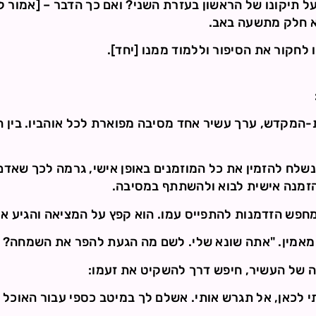
 תיקונו של הראשון בעזרת השני? ואם כך הדבר – [אמור לה
א חלק מתשעה באב.
לחקור את הסיפור וללמוד ממנו [יחד].
ת-המקדש, ערך עשיר אחד מסיבה מפוארת לכל אוהביו. בין הי
לח להזמין את כל המוזמנים באופן אישי, גרמה לכך שאדם
הזמנה אישית לבוא ולהשתתף במסיבה.
חפש הזדמנות להתפייס עמו. הוא קפץ על המציאה והגיע אל
מאמין. "אתה שונא שלי. לשם מה הגעת להפר את השמחה? [
 של העשיר, חיפש דרך להשקיט את זעמו:
י לכאן, אל תגרש אותי. אשלם לך במיטב כספי עבור האוכ