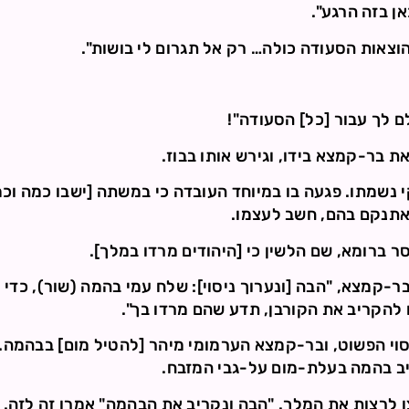
ן בזה הרגע".
וצאות הסעודה כולה… רק אל תגרום לי בושות".
 לך עבור [כל] הסעודה"!
 בר-קמצא בידו, וגירש אותו בבוז.
 נשמתו. פגעה בו במיוחד העובדה כי במשתה [ישבו כמה וכ
 ואתנקם בהם, חשב לעצמו.
ר ברומא, שם הלשין כי [היהודים מרדו במלך].
בר-קמצא, "הבה [ונערוך ניסוי]: שלח עמי בהמה (שור), כדי 
להקריב את הקורבן, תדע שהם מרדו בך".
וי הפשוט, ובר-קמצא הערמומי מיהר [להטיל מום] בבהמה. ה
יב בהמה בעלת-מום על-גבי המזבח.
לרצות את המלך. "הבה ונקריב את הבהמה" אמרו זה לזה.