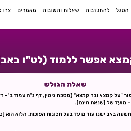
הסגל
להתנדבות
שאלות ותשובות
מאמרים
צרו 
מצא אפשר ללמוד (לט"ו באב) 
שאלת הגולש
 "על קמצא ובר קמצא" (מסכת גיטין, דף נ"ה עמוד ב '– דף
 מועד של [שנאת חינם].
עה באב ישנו עוד מועד בעל תכונות הפוכות, הלוא הוא [ט