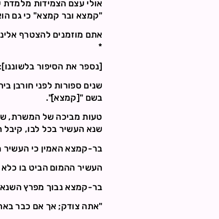
אולי עצם הצמידות מלמדת על
"קמצא ובר קמצא" כי גם הו
אתם מוזמנים להצטרף אלינו 
*
[נספר את הסיפור בלשוננו]:
שנים ספורות לפני חורבן בי
בשם "[קמצא]".
טעות מביכה של המשרת, שנש
שנא העשיר בכל לבו, קיבל 
בר-קמצא האמין כי העשיר מ
העשיר ההמום הביט בו כלא 
בר-קמצא נבוך מפרץ השנאה
"אתה צודק; אך אם כבר באת