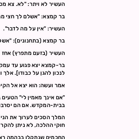
העשיר לא ויתר: "לא. צא מכא
בר קמצא: "אשלם לך חצי מה
העשיר: "אין על מה לדבר".
בר קמצא (בתחנונים): "אשלם
העשיר (בזעם מתפרץ) אחז את
בר-קמצא יצא פגוע עד עמקי
לנכון להגן על כבודו]. אלך
אמר ועשה: הוא יצא אל הקיס
"אם אינך מאמין לי" הטעים 
בבית-המקדש. אם הם יסרבו 
המלך הסכים לערוך את הניס
חוקי ההלכה, לא ניתן להקר
החכמים שנתקלו בבהמה רצו 