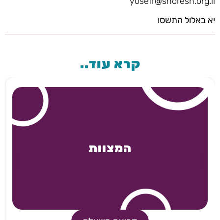
yosefr@shoresh.org.il
יא באלול התשסו
קרא עוד..
המצוות