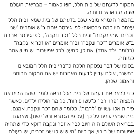
המקור לדעתם של בית הלל, הוא כאמור – מבריאת העולם
שבה נבראו אדם וחוה.
בהמשך הגמרא מובא שגם בדעתם של בית שמאי ובית הלל
עצמם היו כמה גירסאות: לפי גירסה אחת ב"ש אומרים "שני
זכרים ושתי נקבות" ובית הלל "זכר ונקבה", ולפי גירסה אחרת
ב"ש אומרים "זכר ונקבה" וב"ה אומרים "או זכר או נקבה"
(כלומר, ילד אחד). אם כן, כמעט לכל אפשרות יש מי שאמר
כמותה.
בסופו של דבר נפסקה הלכה כדברי בית הלל המובאים
במשנה, אולם עדיין לדעות האחרות יש את המקום הרוחני
והאמוני שלהן.
כדי לבאר את דעתם של בית הלל נראה לומר, שהם הבינו את
המצוה "פרו ורבו" כ"עשו פירות", כלומר הולידו ילדים, כאשר
פירות אלו עשויים "לרבות", כלומר שהם זכר ונקבה. אמנם,
בית שמאי עונים על כך (על פי הגמרא ורש"י שם), שאמנם
בבריאת העולם היה חיוב לברוא זכר ונקבה דוקא כדי שתהיה
אפשרות של ריבוי, אך כיום "מי שיש לו שני זכרים, יש בעולם