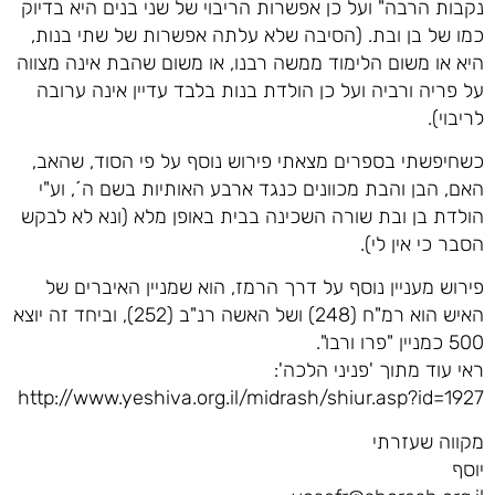
נקבות הרבה" ועל כן אפשרות הריבוי של שני בנים היא בדיוק
כמו של בן ובת. (הסיבה שלא עלתה אפשרות של שתי בנות,
היא או משום הלימוד ממשה רבנו, או משום שהבת אינה מצווה
על פריה ורביה ועל כן הולדת בנות בלבד עדיין אינה ערובה
לריבוי).
כשחיפשתי בספרים מצאתי פירוש נוסף על פי הסוד, שהאב,
האם, הבן והבת מכוונים כנגד ארבע האותיות בשם ה´, וע"י
הולדת בן ובת שורה השכינה בבית באופן מלא (ונא לא לבקש
הסבר כי אין לי).
פירוש מעניין נוסף על דרך הרמז, הוא שמניין האיברים של
האיש הוא רמ"ח (248) ושל האשה רנ"ב (252), וביחד זה יוצא
500 כמניין "פרו ורבו".
ראי עוד מתוך 'פניני הלכה':
http://www.yeshiva.org.il/midrash/shiur.asp?id=1927
מקווה שעזרתי
יוסף