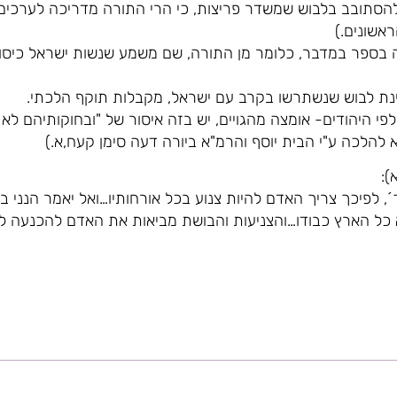
להסתובב בלבוש שמשדר פריצות, כי הרי התורה מדריכה לערכים 
אשונים.)
בספר במדבר, כלומר מן התורה, שם משמע שנשות ישראל כיסו א
חינת לבוש שנשתרשו בקרב עם ישראל, מקבלות תוקף הלכתי.
פי היהודים- אומצה מהגויים, יש בזה איסור של "ובחוקותיהם לא ת
בא להלכה ע"י הבית יוסף והרמ"א ביורה דעה סימן קעח,א.)
):
´, לפיכך צריך האדם להיות צנוע בכל אורחותיו…ואל יאמר הנני 
א כל הארץ כבודו…והצניעות והבושת מביאות את האדם להכנעה לפנ