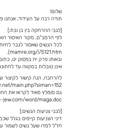
שלום!
תודה רבה על העידוד, אנחנו פ
[לגבי ההרחקה בין בן ובת:]
לפי הרמב"ם, מקור האיסור הוא 
mamre.org/i/5121.htm).
ובאותו פרק יח בפסוק יט, כתו
אינן טובלות במקווה עד לחתונה
להרחבה, הנה קישור לקיצור שול
ur.net/main.php?siman=152
גם מומלץ מאוד לקרוא את החו
am-jew.com/word/maga.doc
[לגבי צניעות הנשים:]
דיני הצניעות קיימים בגלל שכמ
חז"ל למדו שעל נשים לשמור על 