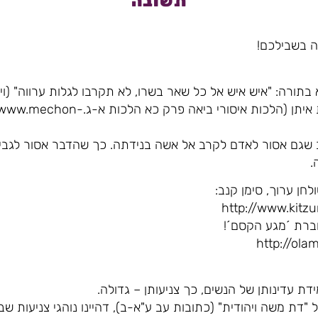
תשובה
ה בשבילכם!
בתורה: "איש איש אל כל שאר בשרו, לא תקרבו לגלות ערווה" (ויק
לכל הנשים שאסור לגבר לחיות איתן (הלכות איסורי ביאה פרק כא ה
ב שגם אסור לאדם לקרב אל אשה בנידתה. כך שהדבר אסור לגבי 
.
חן ערוך, סימן קנב:
http://www.kitz
ברת ´מגע הקסם´!
http://ol
ידת עדינותן של הנשים, כך צניעותן – גדולה.
"דת משה ויהודית" (כתובות עב ע"א-ב), דהיינו נוהגי צניעות ש