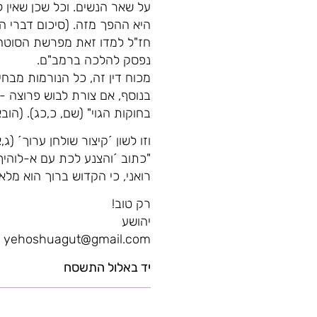
על שאר הנשים. וכל שכן שאין 
היא ההפך מזה. (סיכום דברי הר
חז"ל למדו זאת מפרשת הסוטה 
נפסק להלכה ברמב"ם.
מכוח דין זה, כל הנורמות מב
בנוסף, אם צורת לבוש פרוצה -ל
בחוקות הגוי" (שם, כ,כג). (הו
וזו לשון ´קיצור שולחן ערוך´ (ג,א
"כתוב ´והצנע לכת עם א-לוהיך
רואני, כי הקדוש ברוך הוא מל
רק טוב!
יהושע
yehoshuagut@gmail.com
יד באלול התשסח