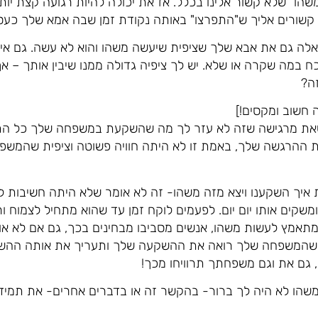
משהו" שלא קשור אלינו בכלל. אז את יכולה להיות רגועה קצת יו
 קשורים אליך ש"התפרצו" באותה נקודת זמן שבה אמא שלך כעסה
ה גם את אבא שלך שציפית שיעשה משהו והוא לא עשה. גם אית
 במה שקרה או שלא. יש לך ציפיה גדולה ממנו שיבין אותך – א
זה?
חשוב ומקסים!]
את מרגישה שזה לא עזר לך מה שהשקעת במשפחה שלך כל התק
ת ההרגשה שלך, באמת זו לא היתה חוויה פשוטה וציפית שהמשפ
 איך השקענו ויצא מזה משהו- זה לא אומר שלא היתה חשיבות 
שקים אותו יום יום. לפעמים לוקח זמן עד שהוא מתחיל לצמוח ו
אמץ לעשות משהו, אנשים מסביבו מבחינים בכך, גם אם לא אומר
י שהמשפחה שלך רואה את ההשקעה שלך ותעריך את אותה ההשק
גם את וגם משפחתך תרוויחו מכך!
משהו לא היה לך ברור- בהקשר זה או בדברים אחרים- את תמיד 