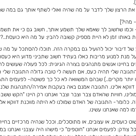
.
את הרצון שלך לדבר על מה שהיה ואולי לשתף אותך גם במה שה
 מהי?]
 וכמו שחשוב לך שאמא שלך תשמע אותך, חשוב גם כי את תשמעי
 באותו זמן לא היית מספיק קשובה להבין: על מה היא כועסת..?
 של דיבור יכול להועיל גם במקרה הזה. תוכלו להסתכל על מה 
ל מנת למנוע מריבות כאלו בעתיד חשוב שתביני מדוע היא כעסה
ם בחיינו אנשים מתנהגים בצורה הגיונית: לכל פעולה שעושים ל
תגובה שלי תהיה כעס, אם תעשה לי טובה גדולה התגובה שלי ת
ו יותר מקרים..) שבהם המשוואה לא כל כך פשוטה- לפעמים הת
 דווקא אלינו. התגובה אמנם באה בעקבות אמירה/התנהגות שלנ
ולינו, חוויות שהאדם צבר וצבר וצבר ואנחנו רק היינו "הקש ששבר
. כלומר- התגובה של האדם שמולנו לא היתה מווכנת דווקא אלי
ו למה שאנחנו עשינו.
ט כועסים, או עצובים, או מתוסכלים, וככל שנהיה מרכזיים בחיי
ל צודק: לפעמים אנחנו "חוטפים" כי מישהו היה עצבני ואנחנו במ