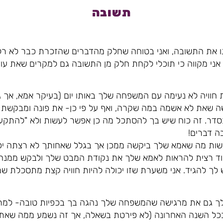
תשובה
ו את התשובה, ואני בטוחה שחלק מהדברים שהזכרת כבר לא רלוו
ן אני מקווה כי תוכלי לקחת חלק מן התשובה גם למקרים שאת ע
ויה לא נעימה עם המשפחה שלך באותו יום (בעיקר אמא, אך גם
ה שאת לא אשמה במה שקרה, ואף על פי כן- את פונה ומבקשת 
ר. זה כוח שיש בך להסתכל מה כן אפשר לעשות ולא "להתקע" 
ה דברים!
עשות מה שאמא שלך ביקשה ממכן אך בגלל שאחותך לא רצתה יכ
וד רצית להראות לאמא שלך את נקודת המבט שלך ולבקש ממנה
 לך להגיד. אני משערת שזו יכולה להיות חוויה קצת מתסכלת ש
ך גם את מרגישה שהמשפחה שלך נהגה בך בכפיות טובה- למר
בכל השנה האחרונה (לא פירטת בשאלה, אך זה נשמע ממה ש