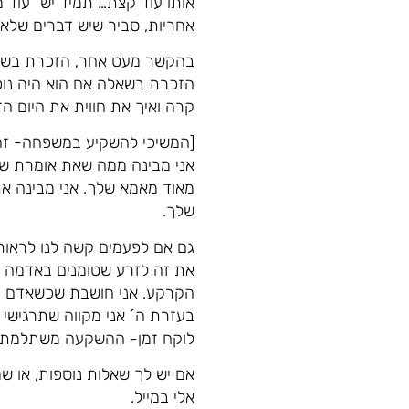
אותו עוד קצת… תמיד יש "עוד 
אחריות, סביר שיש דברים שלא
בהקשר מעט אחר, הזכרת בשאל
הזכרת בשאלה אם הוא היה נוכח
קרה ואיך את חווית את היום ה
[המשיכי להשקיע במשפחה- זה 
אני מבינה ממה שאת אומרת ש
מאוד מאמא שלך. אני מבינה א
שלך.
גם אם לפעמים קשה לנו לראות
את זה לזרע שטומנים באדמה ומ
הקרקע. אני חושבת שכשאדם מת
בעזרת ה´ אני מקווה שתרגיש
לוקח זמן- ההשקעה משתלמת, 
אם יש לך שאלות נוספות, או ש
אלי במייל.