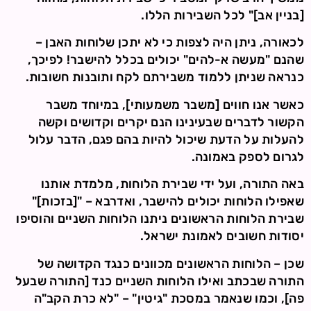
[בניין אב]" לכל השבירות הללו.
לכאורה, ניתן היה לצפות כי לא יתכן שלוחות האבן –
שהנם "מעשה א-להים" יכולים בכלל להישבר! לפיכך,
כנראה שניתן ללמוד משבירתם לקח ותובנות חשובות.
כאשר אנו חווים [משבר משמעותי], במיוחד משבר
הקשור לדברים שבעינינו הנם יקרים וקדושים וקשה
להעלות על הדעת שיכול להיות בהם פגם, הדבר עלול
לגרום לספק באמונה.
באה התורה, ועל ידי שבירת הלוחות, מלמדת אותנו
שאפילו הלוחות יכולים להישבר, ואדרבא – "[בזכות]"
שבירת הלוחות הראשונים ניתנו הלוחות השניים והוסיפו
יסודות חשובים לאמונת ישראל.
שכן – הלוחות הראשונים מכוונים כנגד הקדושה של
התורה שבכתב ואילו הלוחות השניים כנד [התורה שבעל
פה], וכמו שנאמר במסכת "גיטין" – "לא כרת הקב"ה