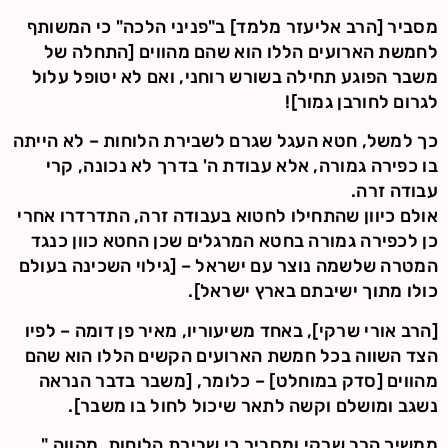
מסביר [הרב אליעזר מלמד] ב"פניני הלכה" כי המשותף
לחמשת הארועים הללו הוא שהם מהווים [התחלה של
משבר הפוגע תחילה בשורש רוחני, ואם לא יטופל עלול
לגרום לחורבן גמור]!
כך למשל, חטא העגל שגרם לשבירת הלוחות – לא הייתה
בו כפירה גמורה, אלא עבודת ה' בדרך לא נכונה, קרי
עבודה זרה.
אולם כיוון שהתחילו לחטוא בעבודה זרה, התדרדרו אחרי
כן לכפירה גמורה בחטא המרגלים שכן החטא כוון כנגד
המטרה שלשמה נוצר עם ישראל – [גילוי השכינה בעולם
כולו מתוך ישיבתם בארץ ישראל].
[הרב אורי שרקי], באחד משיעוריו, מאיר פן דומה – לפיו
הצד השווה בכל חמשת הארועים הקשים הללו הוא שהם
מהווים [סדק במוחלט] – כלומר, [משבר בדבר הנראה
נשגב ומושלם וקשה לתאר שיכול לחול בו משבר].
ממשיך הרב שרקי ומסביר כי שבירת הלוחות, מהווה "