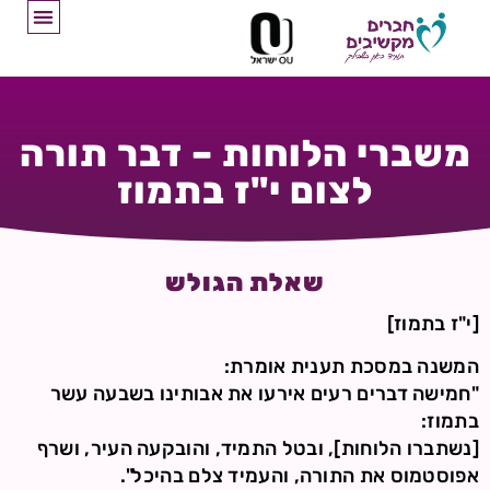
משברי הלוחות – דבר תורה
לצום י"ז בתמוז
שאלת הגולש
[י"ז בתמוז]
המשנה במסכת תענית אומרת:
"חמישה דברים רעים אירעו את אבותינו בשבעה עשר
בתמוז:
[נשתברו הלוחות], ובטל התמיד, והובקעה העיר, ושרף
אפוסטמוס את התורה, והעמיד צלם בהיכל".