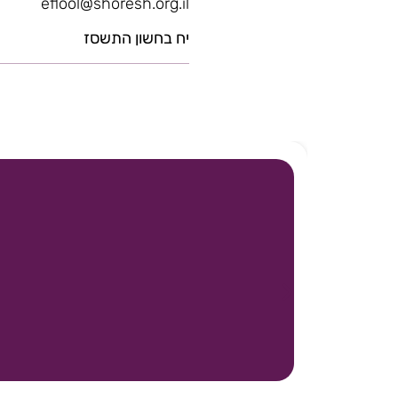
eflool@shoresh.org.il
יח בחשון התשסז