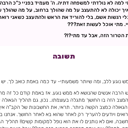
 למה לא נולדתי למשפחה דתיה. ה' מעמיד בפניי כ"כ הרבה נ
איך יכולה לא להתעצב על מה שהולך ברחוב, על מה שהולך ש
בלי רגשות אשם, בלי להוריד את הראש ולהתעצב כשאני רואה
יי. מתי אוכל לעשות זאת???
 הטרור הזה, אבל עד מתי?!?
תשובה
ש נוגע ללב, ומה שיותר משמעותי- עד כמה באמת כואב לך. יש 
ש הרבה אנשים שהנושא לא ממש נוגע. אז באמת קודם כל זה מרא
צב הזה בו החושך מתגלה בעוצמתו.. נכון, גם תהליך הגאולה 
גאולה כמצב הקשה ביותר. תראי, את החשבונות של הקב"ה אין א
 רואים ויודעים להעריך רק לאחר שהוא בא לאחר החושך. אנחנו ב
בה, ואם לא נותנים לו את הוא נופל למקומות קשים!! תהליך הג