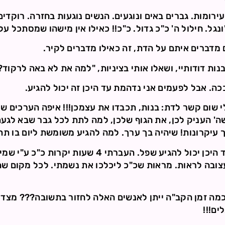
רומות. גברים באים ונוגעים. הנשים נוגעות בחזרה. רוקדים
ונגל. חילול ה' כ"כ גדול. כ"כ!! כאילו אין מישהו שמסתכל ע
מדברים איתם על הדת, זה כאילו מדברים לקיר.
נות דודותיי, ושאלו אותי בציניות, "למה את לא באה לרקוד?
כה. אבל לפעמים אני נדהמת עד היכן זה יכול להגיע.
לי שום קשר לדת: בנות, תכבדו את עצמכן!!! איפה הערכים ש
' העניק לכן, את הגוף שלכן, למה לתת לכל גבר שבא לגעת 
 לך עיקרונות! שיהיה בך ערך. למה להגיע משומשת ליום בו 
בקיצור, נדהמתי, נדהמתי עד היכן יכול להגיע שפל. העב
צובה לראות. מראות שכ"כ ליכלכו את נשמתי. לכל מקום שה
מה זמן הקב"ה ייתן לאנשים האלה לחזור בתשובה??? מצד שנ
ים!!!