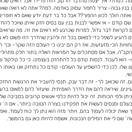
מה. למה?? איך יצמח מהדבר הרקוב הזה פרי?? אבל רואים שלולי
ת בנין גבוה- צריך לחפור עמוק באדמה. למה? אתה לא רואה ש
ואתה הולך לכוון ההפוך?? אבל כל בר דעת יודע שאם לא חופרים
 שם קודם – אי אפשר לבנות בנין עם בסיס חזק ואיתן שיוכל להח
ם לקראת דבר גדול, למרות שכרגע לא רואים את זה. מה שרואים 
ים להגיע לשפל כדי למאוס בכל זה ולהבין שהדרך הזו פשוט לא מו
חוויות הכי מזעזעות, ואז רק הם יבינו כי העולם הזה שקר- וכך 
 הקב"ה, אבל אם מסתכלים על המראות האלה בתור חלק מתהליך
 הוא לעבוד. לנסות קודם כל להתחזק בעצמינו. כי כל קילקול שה
 שלו. לכן כדי להשפיע על העולם- קודם כל נתחזק אנו באותו הד
י.
ם. זה שכואב לך- זה דבר ענק. תנסי להעביר את הרגשות החזקי
ינים, שיראה להם את הדרך האמיתית. שיעזור להם למאוס ברע ו
ן ולפי הכוחות. זה יכול להיות כלפי אנשים קרובים בסביבה שלנו,
 בעולם ומנסים לעשות את תפקידנו בצורה הטובה ביותר.. אם ה
 שאת יכולה לעמוד בהם. ויותר מזה הוא נתן לך כוח לעמוד, ואפ
´ שם לי את המילים הנכונות. אשמח להיות כאן גם בהמשך.