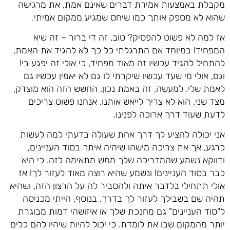
מקבלת באמצעות אמירת דברים שאינם אמת, את מרגישה
שהוא לא מספק אותך כמו שיחס שמגיע ממקום אמיתי.
אז למה לא פשוט להפסיק? טוב, זה די ברור – זה שיא
המפחיד! במיוחד אם התרגלתי כל כך לא להגיד את האמת,
להתחיל להגיד עכשיו זה מאוד מפחיד, כי אולי זה יפגע בי!
וגם, אולי מי שעד עכשיו שיקרתי לו גם לא יאמין עכשיו גם
לאמת שלי. למעשה, זה באמת נכון. החשש הזה הוא מוצדק,
מצד שני, הוא לא צריך לייאש אותנו. אנחנו פשוט צריכים
לדעת שעוד דרך ארוכה לפנינו.
אני יכולה להציע לך דרך אחת שעולה בדעתי למה לעשות
כרגע, אך את צריכה מישהו שיהיה איתך בסוד העניינים,
ודווקא נשמע שהמדריכה שלך ממש מתאימה לזה. כי היא
כבר בסוד העניינים! ונשמע שהיא רוצה מאוד לעזור לך! אז
אולי תתחילי בלדבר איתה ולהסביר לה על הרצון הזה, ושהיא
תהיה שם בשבילך לעזור לך בדרך. בנוסף, הייתי מכניסה
ל"סוד העניינים" גם מחנכת שלך או איזושהי דמות מבוגרת
יותר מהמקום שבו את לומדת. כי יכול להיות שיהיו להם כלים