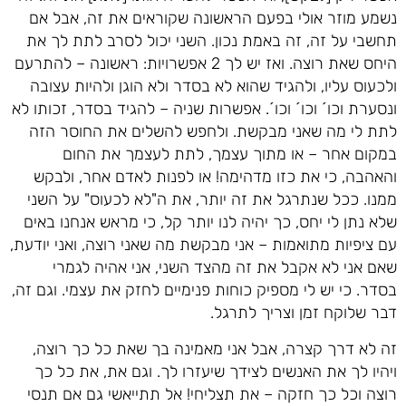
נשמע מוזר אולי בפעם הראשונה שקוראים את זה, אבל אם
תחשבי על זה, זה באמת נכון. השני יכול לסרב לתת לך את
היחס שאת רוצה. ואז יש לך 2 אפשרויות: ראשונה – להתרעם
ולכעוס עליו, ולהגיד שהוא לא בסדר ולא הוגן ולהיות עצובה
ונסערת וכו´ וכו´ וכו´. אפשרות שניה – להגיד בסדר, זכותו לא
לתת לי מה שאני מבקשת. ולחפש להשלים את החוסר הזה
במקום אחר – או מתוך עצמך, לתת לעצמך את החום
והאהבה, כי את כזו מדהימה! או לפנות לאדם אחר, ולבקש
ממנו. ככל שנתרגל את זה יותר, את ה"לא לכעוס" על השני
שלא נתן לי יחס, כך יהיה לנו יותר קל, כי מראש אנחנו באים
עם ציפיות מתואמות – אני מבקשת מה שאני רוצה, ואני יודעת,
שאם אני לא אקבל את זה מהצד השני, אני אהיה לגמרי
בסדר. כי יש לי מספיק כוחות פנימיים לחזק את עצמי. וגם זה,
דבר שלוקח זמן וצריך לתרגל.
זה לא דרך קצרה, אבל אני מאמינה בך שאת כל כך רוצה,
ויהיו לך את האנשים לצידך שיעזרו לך. וגם את, את כל כך
רוצה וכל כך חזקה – את תצליחי! אל תתייאשי גם אם תנסי