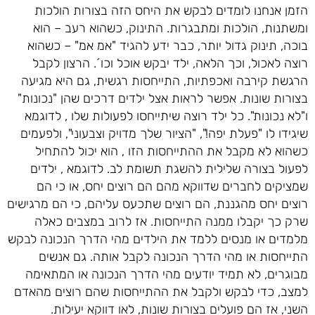
הזמן אנחנו לומדים לבקש את היחס הזה בצורות הולכות
ומשתנות, הולכות ומתבגרות. התינוק, כשהוא רעב – הוא
בוכה, תינוק גדול יותר, כבר ידע להגיד "אמ אמ" – כשהוא
רוצה לאכול, וכך הלאה, ילד יבקש אוכל וכו´. הרצון לקבל
הרגשת קירבה ואכפתיות, התייחסות רגשית, גם היא מגיעה
בצורות שונות. אפשר לראות אצל ילדים דרכים שהן "נכונות"
ו"לא נכונות". כל ילד רוצה שיתייחסו לפעולות שלו , לדוגמא
שיגידו לו "פעלת יפה!", "הציור שלך מדויק וצבעוני", ולפעמים
כשהוא לא מקבל את ההתייחסות הזו , הוא יכול להתחיל
לפעול בצורה שלילית להשגת תשומת לב. לדוגמא , ילדים
שמציקים לחברים שדווקא מהם הם רוצים יחס, או כי הם
רוצים יחס מהגננת, הם רוצים שתכעס עליהם, כי הם מרגישים
שרק כך יקבלו ממנה התייחסות. אז לרוב במצבים כאלה
מלמדים או מנסים ללמד את הילדים מהי הדרך הנכונה לבקש
התייחסות או מהי הדרך הנכונה לקבל אותה. גם אנשים
מבוגרים, לא תמיד יודעים מהי הדרך הנכונה או המתאימה
למצב, כדי לבקש ולקבל את ההתייחסות שהם רוצים מהאדם
השני, אז הם פועלים בצורות שונות, לאו דווקא יעילות.