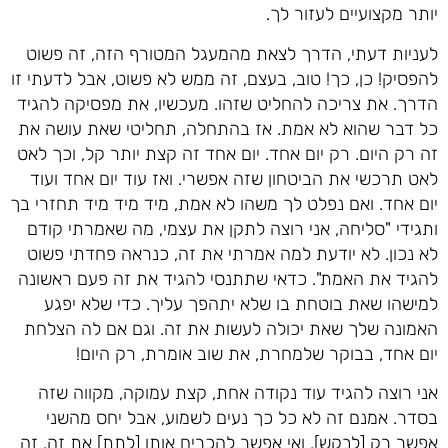
יותר מקצועיים לעזור לך.
לעניות דעתי, הדרך לצאת מהמעגל המטורף הזה, זה פשוט
להפסיק! כן, כך! טוב, בעצם, זה ממש לא פשוט, אבל לדעתי זו
הדרך. את צריכה להחליט שזהו. מעכשיו, את מפסיקה להגיד
כל דבר שהוא לא אמת. אז בהתחלה, תחליטי שאת עושה את
זה רק היום. רק יום אחד. יום אחד זה קצת יותר קל, וכך לאט
לאט תרכשי את הביטחון שזה אפשרי. ואז עוד יום אחד ועוד
יום אחד. ואם נפלט לך משהו לא אמת, מיד מיד מיד תחזרי בך
ותגידי "סליחה, אני רוצה לתקן את עצמי, מה שאמרתי קודם
לא נכון. לא יודעת למה אמרתי את זה, כנראה פחדתי פשוט
להגיד את האמת". כדאי שתתנסי להגיד את זה פעם ראשונה
למישהו שאת בוטחת בו שלא יתהפך עליך. כדי שלא יפגע
האמונה שלך שאת יכולה לעשות את זה. וגם אם לה הצלחת
יום אחד, בבוקר שלמחרת, את שוב אומרת, רק היום!
אני רוצה להגיד עוד נקודה אחת, קצת עמוקה, מקווה שזה
בסדר. אמנם זה לא כל כך נעים לשמוע, אבל יחס מהשני
אפשר רק [לבקש], ואי אפשר להכריח אותו [לתת] את זה. זה