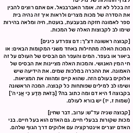
לצרף התחלות של מילים?
זה בכלל לא זה. אומר האברבנאל. אם אתם רוצים להבין
את הסדרה של מכות מצרים ולראות איך זה נהיה בית
ספר לאמונה חזקה מבעבעת, בועטת, חיה ומלאה בהירות
שימו לב לקבוצות האלה של המכות.
[קבוצה ראשונה דצ"ך: דם צפרדע כינים]
המכות האלה מתחילות באחד משני המקומות הבאים: או
ביאור או בעפר. המים והעפר הם הבסיס של העולם על זה
חי המין האנושי. והמכות האלה מציינות את הבסיס של
האמונה. את ההכרה במלכות שמים. את הידיעה שיש
אלוקים בעולם הזה. שהוא קיים ומהווה את המציאות.
ושימו לב למילים שפותחות כל קבוצה. המכה הראשונה
בקבוצה 1 היא דם ומה כתוב בה? [בְּזֹאת תֵּדַע כִּי אֲנִי ה']
(שמות ז, יז) יש בורא לעולם.
[קבוצה שניה עד"ש: ערוב, דבר שחין]
מכות שקורות בבעלי חיים. גם האדם הוא בעל חיים. בני
האדם יוצרים אינטרקציה עם אלוקים דרך הגוף שלהם.