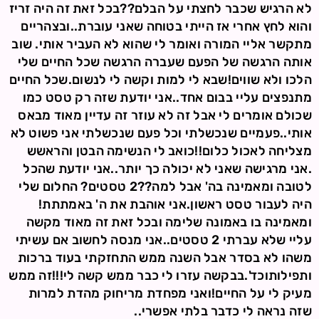
לא הרגיש שכבר לחצתי על הבלם??בכל זאת זה היה זריז
והוא לחץ אחרי אז הייתי בטוחה שאני עוברת..ובצהריים
מתקשר אליי המורה ואומר לי שהוא לא העביר אותי. שוב
אותה הרגשה של הפעם שעברה הרגשה שכל החיים שלי
הלכו ולא שווים!שבא לי למות וקשה לי לנשום.שכל החיים
מתנפצים עליי בבום אחד..אני יודעת שזה רק טסט כמו
שכולם אומרים לי אבל זה לא עוזר זה עדיין מאוד מבאס
אותי..פעמיים שנכשלתי וכל פעם שנכשלתי אני פשוט לא
מצליחה לאכול כלום!!כואב לי הנשימה הבטן והראשש
.אני מרגישה שאני לא יכולה כך יותר..אני יודעת שהכל
לטובה ומאמינה בה' אבל למה??2 טסטים? החלום שלי
היה לעבור טסט ראשון.אני אוהבת את ה' באמתתת!
ומאמינה בו באמונה שלימה ובכל זאת זה מאוד מקשה
עליי שלא עברתי 2 טסטים..אני מנסה לחשוב אם עשיתי
משהו לא בסדר אבל השנה ממש התחזקתי בעוד ברכות
ותפילותוכד'.בבקשה עזרו לי כבר ממש קשה לי!!!זה ממש
מעיק לי על החיים!ואני מפחדת מריחוק מהדת למרות
שזה נראה לי כדבר בלתי אפשרי..