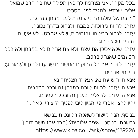
בכל מקרה, אני מצרפת לך כאן תפילה שחיבר הרב שמואל
אליהו שכדאי להגיד לפני הטסט:
" ריבנו של עולם הריני עומדת לפני מבחן בנהיגה.
עזרני להיות מרוכזת במבחן ולנהוג בדרך נכונה.
עזרני לנהוג בביטחון ובזהירות, שלא אתרגש ולא אעשה
דברים שלא כהוגן.
עזרני שלא אסכן את עצמי ולא את אחרים לא במבחן ולא בכל
הפעמים שאנהג ברכב.
עזרני לזכור את כל החוקים החשובים שנועדו להגן ולשמור על
חיי וחיי אחרים.
אנא ה’ הושיעה נא. אנא ה’ הצליחה נא.
אנא ה’ עזרני להיות טובה במבחן זה ובכל הדברים.
אנא ה’ עזרני להצליח בענין זה ובכל הענינים.
יהיו לרצון אמרי פי והגיון ליבי לפניך ה’ צורי וגואלי. "
בנוסף, הנה קישור לשאלה רלוונטית בנושא:
נכשלתי בטסט- איפה אלוקים? (הרב ארז משה דורון)
https://www.kipa.co.il/ask/show/139226