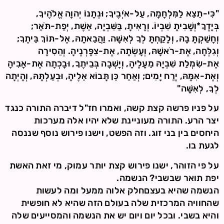
"כִּי-תֵצֵא לַמִּלְחָמָה, עַל-אֹיְבֶיךָ; וּנְתָנוֹ יְהוָה אֱלֹהֶיךָ,
בְּיָדֶךָ*וְשָׁבִיתָ שִׁבְיוֹ. וְרָאִיתָ, בַּשִּׁבְיָה, אֵשֶׁת, יְפַת-תֹּאַר;
וְחָשַׁקְתָּ בָהּ, וְלָקַחְתָּ לְךָ לְאִשָּׁה. וַהֲבֵאתָהּ, אֶל-תּוֹךְ בֵּיתֶךָ;
וְגִלְּחָה, אֶת-רֹאשָׁהּ, וְעָשְׂתָה, אֶת-צִפָּרְנֶיהָ. וְהֵסִירָה
אֶת-שִׂמְלַת שִׁבְיָהּ מֵעָלֶיהָ, וְיָשְׁבָה בְּבֵיתֶךָ, וּבָכְתָה אֶת-אָבִיהָ
וְאֶת-אִמָּהּ, יֶרַח יָמִים; וְאַחַר כֵּן תָּבוֹא אֵלֶיהָ, וּבְעַלְתָּהּ, וְהָיְתָה
לְךָ, לְאִשָּׁה"
על פניו פרשה קצת קשה, ואמרו חז"ל דיברה התורה כנגד
יצר הרע. התורה מעוניינת שלא יהיו אלה מערכות
היחסים בין בני זוג. וזה הפשט, וישנו פירוש נוסף שננסה
לגעת בו.
על פי הזוהר, ישנו פירוש קצת יותר עמוק, מי זאת האשת
יפת תואר שבשבי? הנשמה.
הנשמה שהיא בעצםחלק אלוה ממעל ומה לעשות
שהחוויה המרכזית שלה בעולם הזה שהיא לא חופשית
והיא בשבי. ובכל יום ויום יש את הנשמה והמסייעים שלה