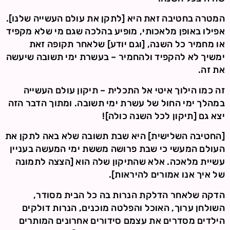
המטרה בחטיבה זאת היא [לתקן את עולם העשייה שלנו].
אפילו באופן מלאכותי, מופיע בהלכה שגם מי שלא מקפיד
או מחמיר כל השנה, [וגם יודע] שלאחר תקופה זאת
ימשיך לא להקפיד ולהחמיר – בעשרת ימי תשובה שיעשה
את זה.
זה כמו הילוך איטי אל התכלית – תיקון עולם העשייה
במהלך ימי החול של עשרת ימי תשובה. ומתוך הדבר הזה
יצא גם [תיקון לכל השנה כולה]!
[החטיבה השלישית] היא שבת תשובה שלא באה לתקן את
העולם המעשי כי שבת פרושה מששת ימי המעשה בעניין
עשיית מלאכה. אלא שהתיקון שלה הוא [הצצה לתמונה
של איך אנו אמורים להיראות].
הדקה שלאחר הדלקת הנרות בה כל הבית מסודר,
השולחן ערוך, האוכל והפלטה מוכנים, הנרות דולקים
הילדים מסדרים את עצמם סידורים אחרונים המותרים