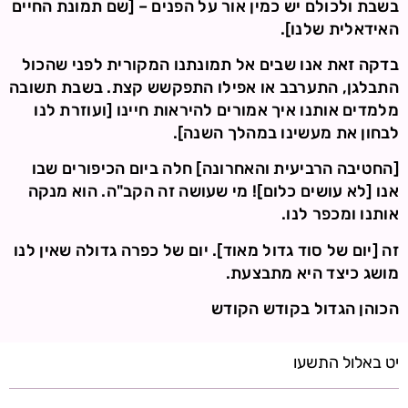
בשבת ולכולם יש כמין אור על הפנים – [שם תמונת החיים
האידאלית שלנו].
בדקה זאת אנו שבים אל תמונתנו המקורית לפני שהכול
התבלגן, התערבב או אפילו התפקשש קצת. בשבת תשובה
מלמדים אותנו איך אמורים להיראות חיינו [ועוזרת לנו
לבחון את מעשינו במהלך השנה].
[החטיבה הרביעית והאחרונה] חלה ביום הכיפורים שבו
אנו [לא עושים כלום]! מי שעושה זה הקב"ה. הוא מנקה
אותנו ומכפר לנו.
זה [יום של סוד גדול מאוד]. יום של כפרה גדולה שאין לנו
מושג כיצד היא מתבצעת.
הכוהן הגדול בקודש הקודש
יט באלול התשעו