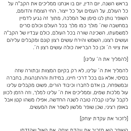
בראש השנה, יום הדין, יום בו אנחנו ממליכים את הקב"ה על
כל העולם, על העמים ועל כל ייצור, החי הצומח והדומם,
השופר נותן לנו סימן של המלכה, מתוך זה נגיע לדמיין
במחשבה שה´ מולך כמו מלך בכל העולם וכולם סרים
למשמעתו, השכינה שורה בכל העולם, כולם עבדיו של הקב"ה
ועושים רצונו, השמש והירח עושים רצון קונם ומקבלים עליהם
את ציווי ה´ וכן כל הבריאה כולה עושים רצון ה´.
[להמליך את ה´ עלינו]
להמליך את ה´ עלינו, לא רק בקיום המצוות ובתורה שזה
בסיסי, אלא גם בכל דרכי חיינו, במידות וההתנהגות, בחברה
ובמשפחה, בן אדם לחברו וכיבוד הורים, פשוט מקבלים עלינו
עול מלכות שמים, וממליכים את ה´ עלינו למלך, וזה הזמן לכוון
לקבל עלינו קבלה טובה לשנה החדשה, אפילו משהו קטן אבל
באופן רציני, שכן שופר מלשון לשפר את המעשים.
[לזכור את עקדת יצחק]
השופר הוא מזכיר את עקדת יצחק, את האיל שהזדמן