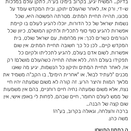
בדיוק… המשיח יגיע, בקרוב בימינו בע"ה, לתקן עולם במלכות
ש-די, ורק אז, לאחר שהעולם יתוקן, ובית המקדש עומד על
מכונו, תהייה תחיית המתים. מטרתה הפשוטה היא, שכל
נשמות ישראל של כל הדורות, יוכלו להגיע לעולם בו קיימת
אפשרות להגיע סוף סוף לתכלית ולתיקון המושלם, כיוון שכל
הגורמים כשרים לכך: אין מלחמות, עם ישראל שולט, בית
המקדש קיים… לכן כל כך חשובה תחיית המתים. אין שום
אפשרות, לשום אדם בעולם, להגיע לתכליתו ולקיום כל
תפקידו בעולם הזה, ללא אותה תחייה כשהעולם מושלם! רק
אז, לאחר תחיית המתים ותיקון כל הנשמות, יגיע מה שאנו
מכנים "לעתיד לבוא", או "אחרית הימים", בו הקב"ה משמיד את
מלאך המוות והיצר הרע. זה קורה לא משום שמעתה יהיו חיי
נצח, אלא משום שמעתה נחיה חיים רוחניים, בהם אין משמעות
של ממש לעולם החומר, חיים שבהם, לפחות לי באופן אישי, אין
שום קצה של הבנה…
ברכה והצלחה, וגאולה בקרוב, בע"ה!
משה כהן.
ה בתמוז התשסו