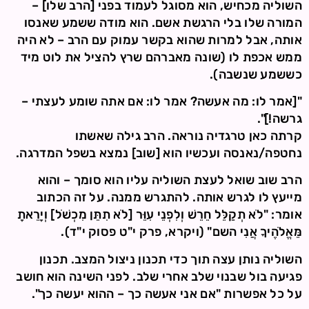
השוליה מכחיש, הוא מסוגל לעמוד בפני [הרב שלו] –
המורה שלו בלי הרגשת אשם. הוא מודה ששמע שאנסו
אותה, אבל למרות שהוא בקשר עמוק עם הרב – לא היה
ממש אכפת לו (שונה מאברהם שרץ להציל את לוט מיד
כששמע שנשבה).
"[אמר לו: מה אעשה? אמר לו: אם אתה שומע לעצתי –
גרשה!]".
קרתה כאן טרגדיה נוראה. הרב גילה שאשתו
נחטפה/נאנסה ועכשיו הוא [שוב] נמצא בשפל המדרגה.
הרב שוב שואל לעצת השוליה עליו הוא סומך – והוא
מייעץ לו לגרש אותה. להתגרש ממנה. על זה הכתוב
אומר: "לֹא תְקַלֵּל חֵרֵשׁ וְלִפְנֵי עִוֵּר [לֹא תִתֵּן מִכְשֹׁל] וְיָרֵאתָ
מֵּאֱלֹהֶיךָ אֲנִי השם" (ויקרא, פרק י"ט פסוק י"ד).
השוליה נותן עצה תוך כדי תכנון ניצול המצב. תכנון
פגיעה בול שבנוי שלב אחרי שלב. לפני השינה הוא חושב
על כל אפשרות "אם אני אעשה כך – ההוא יעשה כך".