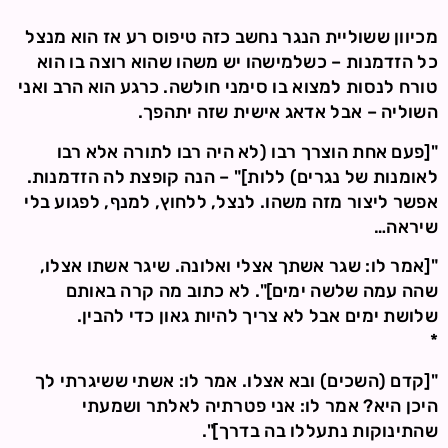
מכיוון ששוליית הנגר נחשב כזה טיפוס רע אז הוא מנצל
כל הזדמנות – כשלמישהו יש משהו שהוא רוצה בו הוא
טורח לנסות למצוא בו סימני חולשה. כרגע הוא הרב ואני
השוליה – אבל אדאג אישית שזה יתהפך.
"[פעם אחת הוצרך רבו (לא היה רבו לתורה אלא רבו
לאומנות של נגרים) ללות]" – הנה קופצת לה הזדמנות.
אפשר ליצור מזה משהו. לנצל, ללחוץ, למנף, לפגוע בלי
שיראה…
"[אמר לו: שגר אשתך אצלי ואלונה. שיגר אשתו אצלו,
שהה עמה שלשה ימים]". לא כתוב מה קרה באותם
שלושת ימים אבל לא צריך להיות גאון כדי להבין.
*
"[קדם (השכים) ובא אצלו. אמר לו: אשתי ששיגרתי לך
היכן היא? אמר לו: אני פטרתיה לאלתר ושמעתי
שהתינוקות נתעללו בה בדרך]".