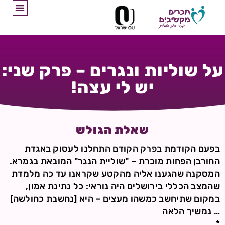
על שוליות ונגרים – פרק שני:
יש לי עצה!
שאלת הגולש
בפעם הקודמת בפרק הקודם התחלנו לעסוק באגדת
החורבן הפחות מוכרת – "שוליית הנגר" המובאת בגמרא.
המסקנה שהגענו אליה מהקטע שקראנו עד כה מלמדת
שהמצב הכללי בירושלים היה נוראי: כל נתינת אמון,
במקום שתיחשב כמשהו מעצים – היא [נחשבת כחולשה]
… נמשיך הלאה
*