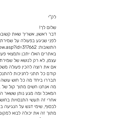
לק"י
שלום לך!
דבר ראשון, אשריך שאת קשובה 
לפני שניגע בפעולה על שמירת 
התשובות: http://www.makshivim.org.il/ask_show.asp?id=317662
באתרים האלו יתכן ותמצאי פע
עצמן, לא רק לנושא של שמירת 
אם את רוצה להכין פעולה משל 
קודם כל תתני לחניכות להתנס
תבררו ביחד מה כל חוש עושה ל
מה אנחנו חשים מתוך קול של ב
המאכל ומה מגע נותן ששאר הח
אחרי זה תעשי התנסויות בחושים
לבסוף, שימי דגש על הנגיעה בח
מתוך זה את יכולה לבוא למקום