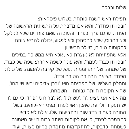
שלום וברכה
תפילת ראש השנה פותחת בשלוש פיסקאות:
"ובכן תן פחדך", והיא אכן מדברת על התשתית הראשונה של
הפחד. יש גם ערך בפחד, והעובדה שאנו פוחדים שלא לקלקל
ולא להרוס, שלא להסתכן ולא לפגוע, יכולה להביא אותנו
למקומות טובים, בשלב הראשון.
אלא שהפתיחה לא נעצרת כאן, אלא היא ממשיכה במילים
"ובכן תן כבוד לעמך", והיא פונה לשפה אחרת: שפה של כבוד,
של שמחה, של התרוממות נפש, של קירבה לאמונה, של סילוק
הפחד ומציאת הבחירה הטובה וכדו'.
והחלק השלישי של הפתיחה הוא "ובכן צדיקים יראו וישמחו",
שהיא הקומה היותר גבוהה – השמחה.
מה אפוא אני מציע לך לעשות ? לא לברוח מהפחד, כי גם לו
יש תפקיד, ולדעת שאכן ראוי לפחד מפני הא-לוהים, בשל
החובה לעמוד בדרישות ובתביעות שלו. אולם לא כדאי
להתמכר לפחד, כי אם לקומות היותר גבוהות של האמונה,
לשמחה, לדבקות, להתקדמות מתמדת בקיום מצוות, ועוד