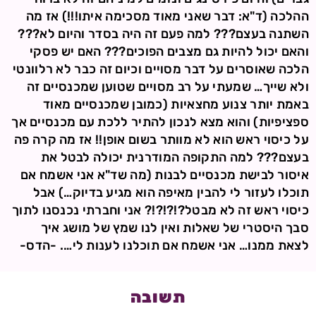
ההלכה (ד"א: דבר שאני מאוד מסכימה איתו!!!) אז מה
השתנה בעצם??? למה פעם זה היה בסדר והיום לא???
והאם יכול להיות גם מצבים הפוכים??? האם יש פסקי
הלכה שאוסרים על דבר מסויים וכיום זה כבר לא רלוונטי
ולא שייך… שמעתי על רב מסויים שטוען שמכנסיים זה
באמת יותר צנוע מחצאיות (כמובן שמכנסיים מאוד
ספציפיות) והוא מצא לנכון להתיר ללכת עם מכנסיים אך
על כיסוי ראש הוא לא מוותר בשום אופן!! אז מה קרה פה
בעצם??? למה התקופה המודרנית יכולה לבטל את
איסור לבישת מכנסיים לבנות (מה שד"א אני אשמח אם
תוכלו לעזור לי להבין מאיפה הוא מגיע בדיוק…) אבל
כיסוי ראש זה לא מבטל?!?!?!? אני וחברתי נכנסנו לתוך
סבך היסטרי של שאלות ואין לנו שמץ של מושג איך
לצאת ממנו… אני אשמח אם תוכלנו לענות לי…. -הדס-
תשובה