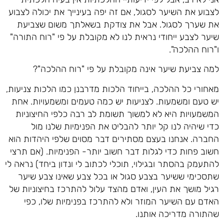
לצבוע את השיער לסגול, אם זה יפה בעינייך את יכולה לצבוע
את שערך לסגול. אבל את צודקת בשאלתך משום שצביעת
שיער לצבע ייחודי נראית לנו לא מקובלת על פי "רוח התורה"
ו"רוח ההלכה".
למה צביעת שיער אינה מקובלת על פי "רוח ההלכה"?
מאחורי כל ההלכה, בייחוד הלכות מדרבנן כמו הלכות צניעות,
יש טעם ומשמעות. לצניעות יש כמה טעמים ומשמעויות. אחת
המשמעויות היא לא למשוך תשומת לב רבה כלפי החיצוניות
כדי שיהיה לנו קל יותר להבליט את הפנימיות שלנו מול
החברה. אנחנו בעצם מסתירים דבר מסוים שלפי היהדות הוא
חשוב פחות כדי לגלות דבר חשוב יותר- הפנימיות. (אם תרצי
להתעמק בהסתר ובגילוי, תוכלי לכתוב לי ונדון ביחד) נראה לי
שתסכימי ששיער בצבע סגול או בכל צבע שאינו צבע שיער
רגיל מושך את העין, ואדם מהצד עלול להתרכז בחיצוניות של
האדם עם השיער המוזר ולא להתרכז בפנימיות שלו, כפי
שהתורה מדריכה אותנו.