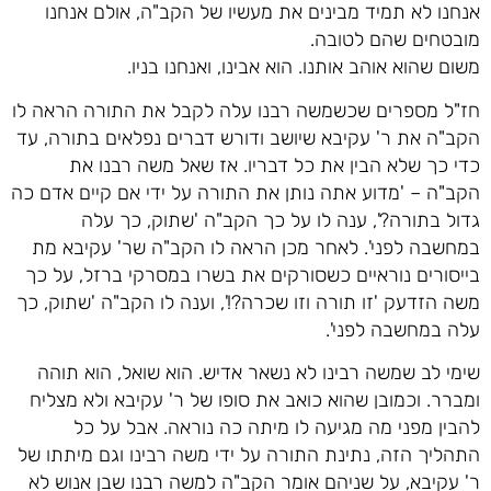
אנחנו לא תמיד מבינים את מעשיו של הקב"ה, אולם אנחנו
מובטחים שהם לטובה.
משום שהוא אוהב אותנו. הוא אבינו, ואנחנו בניו.
חז"ל מספרים שכשמשה רבנו עלה לקבל את התורה הראה לו
הקב"ה את ר' עקיבא שיושב ודורש דברים נפלאים בתורה, עד
כדי כך שלא הבין את כל דבריו. אז שאל משה רבנו את
הקב"ה – 'מדוע אתה נותן את התורה על ידי אם קיים אדם כה
גדול בתורה?', ענה לו על כך הקב"ה 'שתוק, כך עלה
במחשבה לפני'. לאחר מכן הראה לו הקב"ה שר' עקיבא מת
בייסורים נוראיים כשסורקים את בשרו במסרקי ברזל, על כך
משה הזדעק 'זו תורה וזו שכרה?!', וענה לו הקב"ה 'שתוק, כך
עלה במחשבה לפני'.
שימי לב שמשה רבינו לא נשאר אדיש. הוא שואל, הוא תוהה
ומברר. וכמובן שהוא כואב את סופו של ר' עקיבא ולא מצליח
להבין מפני מה מגיעה לו מיתה כה נוראה. אבל על כל
התהליך הזה, נתינת התורה על ידי משה רבינו וגם מיתתו של
ר' עקיבא, על שניהם אומר הקב"ה למשה רבנו שבן אנוש לא