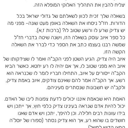
יצליח להבין את התהליך האלוקי המופלא הזה.
בשאלה שלך זכית לכוון לשאלתם של גדולי ישראל בכל
הדורות. חז"ל ניסחו את השאלה באופן מעט שונה- מפני מה
יש צדיק שרע לו ורשע שטוב לו? (ברכות ז,א).
כל ספר איוב עוסק בשאלה הזו, וישנה שיטה בדברי חז"ל
שמשה רבנו בעצמו כתב את הספר כדי לברר את השאלה
הקשה הזו.
איוב היה צדיק. הגיע השטן לפני הקב"ה ואמר לו שצידקותו של
איוב היא מפני שטוב לו, אך אם יהיה לו רע יחטא. כאשר הביא
הקב"ה ייסורים על איוב, התחילו חבריו לומר לו שכנראה הוא
רשע. אך הקב"ה אמר להם שאינם צודקים, איוב באמת צדיק,
ולקב"ה יש חשבונות שנסתרים מעיניהם.
האמת היא שבאמת איננו יכולים לדעת צפונות ליבו של האדם.
יכול להיות אדם שנראה בעינינו צדיק כלפי חוץ, אך ייתכן ויש
בידו עוונות רבים חלילה. וכן להיפך, יתכן ויש אדם שאנו
חושדים בו שהוא רע, אך הוא צדיק נסתר (ספורו של יוסל'ה
קמצן קדוש למשל).