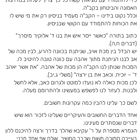
האמונה והביטחון בקב"ה.
וכלל נקוט בידינו – הקב"ה מעמיד בניסיון רק את מי שיש לו
את הכוחות להתמודד עם הקושי שבניסיון.
כתוב בתורה "כאשר ייסר איש את בנו ד' אלוקיך מיסרך"
(דברים ח,ה).
יש הבדל בין מכת אויב, שניתנת בכוונה להרע, לבין מכה של
אב לבנו הניתנת מתוך אהבה עם כוונה טובה להיטיב לו.
המכות שנותן לנו הקב"ה הן מכות של אהבה. “את אשר יאהב
ד' – יוכיח, וכאב את בן ירצה" (משלי ג,יב).
לכן מכות כאלה לא נועדו למוטט ולגרום כאב, אלא לחשל
ולבנות. לעזור לנו לפשפש במעשינו ולהתרומם מעלה.
לשם כך עלינו להבין כמה עקרונות חשובים.
אחד הדברים החשובים והעיקריים שעלינו לזכור הוא שיש
דברים שנסתרים מעינינו.
הגמרא מספרת על ר' עקיבא שהלך בדרך ורצה להיכנס ללון
בעיירה סמוכה משום שכבר החשיך. אולם אף אחד מבני