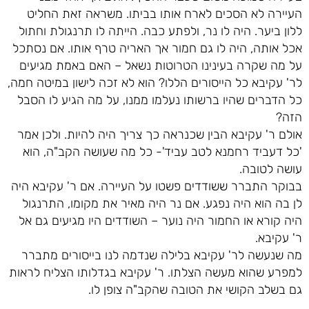
העיירה לא הסכים לארח אותו בביתו. משראה זאת החליט
ללון ביער. היה לו נר, ולפתע כבה. הייתה לו תרנגולת וחתול
אכל אותה, היה לו גם חמור אך האריה טרף אותו. אם נסתכל
על מה שקרה בעינינו הטרוטות נשאל – האם באמת מגיעים
לר' עקיבא כל הייסורים הללו? הוא לא זכה לישון במיטה חמה,
כל הדברים שהיו ברשותו נעלמו ממנו, על מה הגיע לו הסבל
הזה?
אולם ר' עקיבא הבין שכנראה כך צריך היה להיות. ולכן אמר
'כל דעביד רחמנא לטב עביד'- כל מה שעושה הקב"ה, הוא
עושה לטובה.
בבוקר התברר ששודדים פשטו על העיירה. אם ר' עקיבא היה
לן בה הוא היה נפגע. אם נר היה מאיר את מקומו, התרנגול
היה קורא או החמור היה נוער – השודדים היו מגיעים גם אל
ר' עקיבא.
מה שנעשה לר' עקיבא בלילה שנדמה לנו בייסורים מתברר
למפרע שהוא מעשה הצלתו. ר' עקיבא בגדלותו הצליח לראות
גם בשלב הקושי את הטובה שהקב"ה צופן לו.