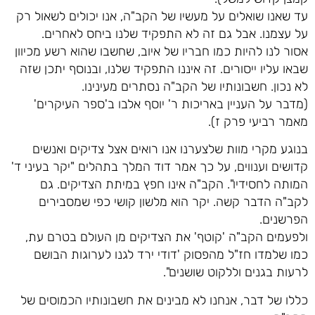
עד שאנו שואלים על מעשיו של הקב"ה, אנו יכולים לשאול רק
על עצמנו. אבל גם זה לא התפקיד שלנו ביחס לאחרים.
אסור לנו להיות כמו חבריו של איוב, שחשבו שהוא רשע מכיוון
שבאו עליו ייסורים. זה איננו התפקיד שלנו, ובנוסף יתכן שזה
לא נכון. חשבונותיו של הקב"ה נסתרים מעינינו.
(מדבר על העניין באריכות ר' יוסף אלבו ב'ספר העיקרים'
מאמר רביעי פרק ז).
בנוגע מקרי מוות שלצערנו אנו רואים אצל צדיקים ואנשים
קדושים וענווים, על כך אמר דוד המלך בתהלים "יקר בעיני ד'
המותה לחסידיו". הקב"ה אינו חפץ במיתת הצדיקים. גם
לקב"ה הדבר קשה. יקר הוא מלשון קושי כפי שמסבירים
הפרשנים.
ולפעמים הקב"ה 'קוטף' את הצדיקים מן העולם בטרם עת,
כמו שלמדו חז"ל מהפסוק 'דודי ירד לגנו לערוגות הבושם
לרעות בגנים וללקוט שושנים".
כללו של דבר, אנחנו לא מבינים את חשבונותיו הכמוסים של