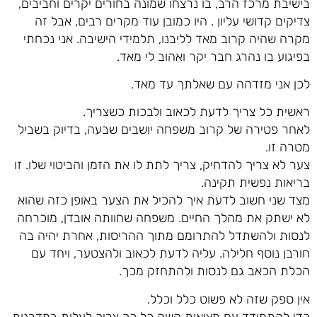
בישיבת מרכז הרב, בו נרצחו שמונה בחורים יקרים וחביבים,
צדיקים קדושי עליון . היו כמובן עוד מקרים רבים, אבל זה
מקרה שהיה קרוב מאד לליבנו, תלמידי הישיבה. אני נכחתי
בפיגוע בו נהרג חבר יקר ואהוב לי מאד.
לכן אני מזדהה עם שאלתך עד מאד.
ראשית כל צריך לדעת לכאוב ולבכות כשצריך.
לאחר פטירה של קרוב משפחה יושבים שבעה, בדיוק בשביל
מטרה זו.
צער לא צריך להדחיק, צריך לתת לו את הזמן והביטוי שלו. זו
בריאות נפשית תקינה.
מצד שני חשוב לדעת איך להכיל את הצער באופן כזה שהוא
לא ישתק את מהלך החיים. משפחה שחוותה אובדן, מוכרחה
לנסות ולהשתדל להתרומם מתוך ההריסות, אחרת יהיה בה
חורבן נוסף חלילה. עליה לדעת לכאוב ולהצטער, ויחד עם
הכלת הכאב גם לנסות ולהתחזק מכך.
אין ספק שזה לא פשוט כלל וכלל.
כדי להתמודד עם מציאות קשה כל כך צריך לעלות במדרגות