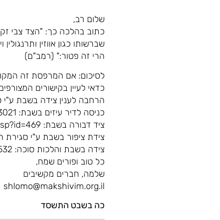
שלום רב,
כתוב בהלכה כך: "הצד צבי זקן
שברשותו כגון אווזין ותרנגולין ו
הרי זה פטור:" (רמב"ם)
לסיכום: אם המרפסת זה המקום
כדאי לעיין בקישורים המצורפים.
הרחבה לענין צידה בשבת ע"י סגירת דלת הבית: asp?id=2496
כניסה לדיר עיזים בשבת: http://www.yeshiva.org.il/ask/print.asp?id=3021
ציד דבורה בשבת: http://www.yeshiva.org.il/ask/print.asp?id=469
צידת ציפור בשבת ע"י סגירת החלון: eshiva.org.il/ask/print.asp?id=237
צידה בשבת והלכות סוכה: https://www.kipa.co.il/ask/show.asp?id=13532
כל טוב ופורים שמח,
שלמה, חברים מקשיבים
shlomo@makshivim.org.il
כה בשבט התשסד