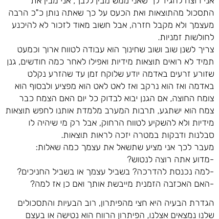
אני רוצה להגיד לך שאני ממש מבין ללבך, אני מבין את
התסכול מהתוצאות ואת הכעס על כך שאתה נותן כ"כ הרבה
מעצמך ולא מקבל חזרה, אבל חשוב מאוד לזכור לא להיכנע
לחולשות זמניות.
צריך לשנן שוב ושוב שחינוך הוא עבודה לטווח ארוך וכמעט
תמיד לא רואים תוצאות מידיות ואפילו לאחר כמה חודשים, גנן
שזורע זרעים באדמה יודע שלוקח זמן עד שהזרע נקלט
באדמה ואז הוא נרקב ואז לאט לאט הוא מפציע ולבסוף הוא
צומח החוצה, אם הגנן יבוא לבדוק כל יום האם הצמח כבר
צמח הוא ישתגע, תרבות המערב מלמדת אותנו לחפש תוצאות
מידיות ולא להשקיע לטווח הרחוק, אבל רק מי שיהיה לו
סבלנות ודבקות במטרה יזכה לראות תוצאות.
מעבר לכך אני מציע שתשאל את עצמך כמה שאלות:
-מדוע אתה רוצה לנטוש?
-למה נכנסת להדרכה? בשביל עצמך או בשביל החניכים?
-האם האכזבה הזמנית מייבשת אותך ואם כן אז למה?
הגדרת הבעיה היא חצי מהפיתרון, רוב הבעיות והתסכולים
שלנו נמצאים אצלנו, הפיתרון הרווח הוא נטישה או בעצם