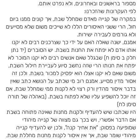
מספור בראשונים ובאחרונים, ולא נפרט אותם.
לפי העקרונות שהזכרנו:
במקרה של קנייה מאדם שמחלל שבת, אך קונים ממנו ביום
חול, הרי ששני האיסורים הללו לא שייכים משום שלא מסייעים
ולא גורמים לעבירה ישירות.
אמנם, ישנה שאלה האם על ידי כך שצרכנים רבים לא יקנו
אותו אדם לא יפתח את החנות בשבת. יש הסוברים (יד נתן
חלק ב סימן ח) שבגלל שאם אנשים רבים לא יקנו המוכר לא
יפתח את חנותו הרי שזה נחשב סיוע לעביירת חילול השבת,
משום שאם לא יקנו אצלו הוא יפסיק למכור בשבת. ולכן זה
אסור מדין מסייע. אמנם רוב מי שכתב על הנושא כתב שאין
בדבר איסור מהדין ורק רצוי לא לקנות ממי שמחלל שבת, אם
זה יוכל להשפיע עליו שלא לפתוח בשבת. (באהלה של תורה
סימן לח)
היו שכתבו שיש להעדיף ולקנות מחנות שאינה פתוחה בשבת
אם הדבר אפשרי, ויש בכך גם מצווה של קנייה מיהודי
שמופיעה בפסוק: "את אחיך קנה", ולכן יש להעדיף קנייה
מיהודי שומר שבת, אך אין איסור לקנות מחנות מחללת שבת.