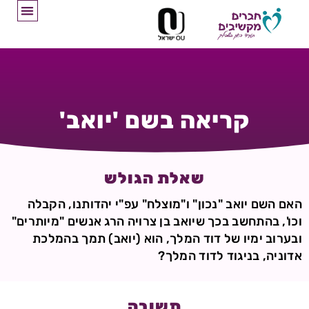
קריאה בשם 'יואב'
שאלת הגולש
האם השם יואב "נכון" ו"מוצלח" עפ"י יהדותנו, הקבלה
וכו', בהתחשב בכך שיואב בן צרויה הרג אנשים "מיותרים"
ובערוב ימיו של דוד המלך, הוא (יואב) תמך בהמלכת
אדוניה, בניגוד לדוד המלך?
תשובה