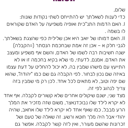
שלום,
כדי לענות לשאלתך יש להתייחס לשתי נקודות שונות:
I. האם הדמות התנ"כית ואופיה משפיעה על האדם שקוראים
לו בשמה .
II. האם דמותו של יואב היא אכן שלילית כפי שהצגת בשאלתך.
לגבי חלק א – אכן זה אמת שבחכמת הנסתר (=הקבלה)
ישנה חשיבות רבה לשמו של האדם, והשם אף משפיע ומעצב
את האדם. אמנם, לדעתי, מי שלא בקיא בחכמה זו או לא
התייעץ עם מישהו שמבין בה, לא יכול להחליט על דעת עצמו
באיזה שם נכון לבחור. לפי הקבלה גם שם כמו "יהודה", שהוא
שם יפה וטוב, לא מתאים לכל אחד. לכן רק מי שמבין בזה
צריך לנהוג לפי זה.
מצד שני, ישנם שיקולים אחרים שלא קשורים לקבלה. אף אחד
לא יקרא לילד שלו נבוכדנאצר, משום שזה מזכיר את המלך
הרע מבבל, כמו שאף אחד לא יקרא לילד שלו אחאב, שהיה
יהודי אבל היה מלך חוטא ורשע. זה שאלה של טעם ושל
זכרונות שהשם מעורר, ואין לזה קשר לקבלה. אפשר גם