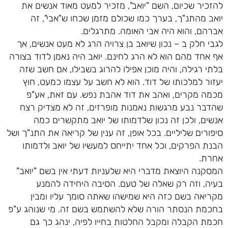
להזכיר שכיום, השם "יואב", מזכיר למעט מאוד אנשים את
יואב מהתנ"ך, בערך כמו שכולם מזמן שכחו ש"אבי", זה
אברהם, והוא היה אבי האומה. מתרגלים.
לגבי חלק ב – נכון שיואב בן צרויה הרג לא מעט אנשים, אך
אף אחד מהם הוא לא הרג לחינם. יואב היה נאמן לדוד בצורה
בלתי רגילה, והיה מוכן אפילו להרוג בשבילו, אם חשב שזה
יעזור למלכותו של דוד. הוא לא חשב על עצמו כמעט, חוץ
מכמה מקרים, ואהב את דוד אהבת נפש. עם זאת, אע"פ
שהדבר נבע מרגשות נאמנות מופרזים, זה לא מצדיק רצח
אנשים, ולכן זה נכון שלדמותו של יואב מתקשרים כמה
סיפורים שליליים. בכל אופן, זה ענין של קריאה את התנ"ך ושל
הבנת הפרקים, וכל אחד יתייחס למעשיו של יואב ולדמותו
אחרת.
המסקנה היוצאת מדברי היא שלעניות דעתי אין בשם "יואב"
בעיה, וזה רק שאלה של טעם. הסיבה היחידה להמנע
מקריאה בשם כזה היא שמישהו שאתה סומך עליו ומבין
בחכמת הנסתר הורה שלא להשתמש בשם זה. מי שנוהג ע"פ
חכמת הקבלה ומקבל החלטות בחייו לפיה, ינהג כך גם