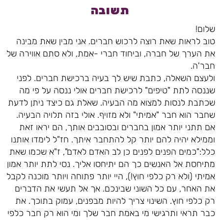
תשובה
שלום!
טוב לראות שאת רוצה לרכוש חברים. אני מבין שאת מבינה
את הערך של חברה, וביחוד חברי -אמת, ולא סתם אווירה של
חבר'ה.
ולעצם השאלה, כתבת שיש לך בעיה ברכישת חברים. לפני
שננסה לתת "טיפים" לרכישת חברים אולי ננסה על פי מה
שכתבת לנסות למצוא מה הבעיה. שאלת גם כיצד ניתן לדעת
שחבר הוא חבר "אמיתי" ולא מזויף. אולי בזה תלויה הבעיה.
אם תתני יותר אמון בחברים ובסובבים אותך, הם יראו זאת
וממילא יהיה להם יותר קל להתחבר איתך. חז"ל לימדו אותנו
כלל:"כמים הפנים לפנים כן לב האדם לאדם", ז"א שכמו שאת
מתיחסת אל האנשים כך הם יתיחסו אליך. נסי לתת יותר אמון
אמיתי (ולא רק כלפי חוץ!), היי יותר פתוחה ויותר מוכנה לקבל
את האחר, עם כל השוני שבינכם. אך אל תעשי את הדברים
רק כלפי חוץ. השינוי צריך להיות מבפנים, עמוק בתוכך. את
כבר תראי ותרגישי מי באמת חבר שלך ומי הוא רק חבר כלפי