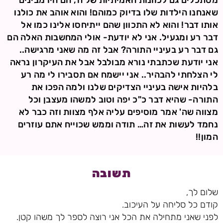
מסתכלים גם לכוונות האמיתיות של ה', הם היו מבינים
שאנחנו הילדות שלו בדיוק כמוהם! והוא אוהב את כולנו
אותו דבר! והוא לא התכוון שהם ייתיחסו אלינו כמו אל
דבר רע ומגעיל. אני לא יודעת- אולי המחשבות האלה הם
גם דבר רע בעיניי התורה? אבל זה מה שאני מרגישה..
אני יודעת שכתבתי נורא מבולבל אבל את העיקרון נראה
לי הצלחתי להבהיר.. אני יישמח אם תסבירו לי מה רע
בלהיות אישה בעיניי הצדיקים שלנו ולמה הפכו את
התורה- שהיא דבר כ"כ יפה וטוב למשהו מעצבן וכל
מצווה שה' אמר מוסיפים עליה אלף מצוות וזה כבר לא
נחמד לעשות את זה… תודה וממש שכוייח אתם עוזרים
המון!!
תשובה
שלום לך,
קודם כל סליחה על העיכוב.
לפני שאני מתחילה את הכל אני רוצה לספר לך משהו קטן.