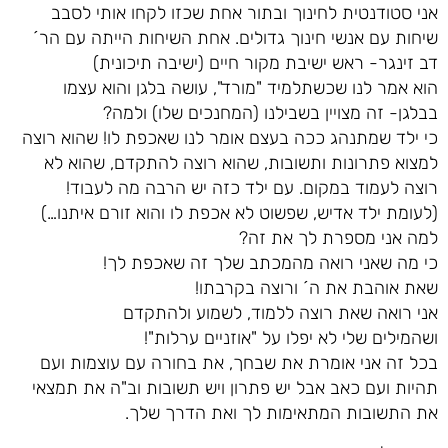
אני סטודנטית לחינוך ובתור אחת שכזו לקחו אותי לסבב
שיחות עם אנשי חינוך גדולים. אחת השיחות הייתה עם הר´
דב זינגר- ראש ישיבת מקור חיים (ישיבה תיכונית)
הוא אמר לנו שכשתלמיד "מורד", עושה בלגן והוא עצמו
בבלגן- זה מצויין בשבילנו (המחנכים שלו) ולמה?
כי ילד שמתנהג ככה בעצם אומר לנו שאכפת לו! שהוא רוצה
למצוא פתרונות ותשובות, שהוא רוצה להתקדם, שהוא לא
רוצה לעמוד במקום. עם ילד כזה יש הרבה מה לעבוד!
(לעומת ילד אדיש, שפשוט לא אכפת לו והוא זורם איתנו…)
למה אני מספרת לך את זה?
כי מה שאני רואה מהמכתב שלך זה שאכפת לך!
שאת אוהבת את ה´ ורוצה בקרבתו!
אני רואה שאת רוצה ללמוד, לשמוע ולהתקדם
ושהמילים שלי לא יפלו על "אוזניים ערלות"!
בכל זה אני אומרת את שבחך, את בחורה עם עוצמות ועם
תהיות ועם כאב אבל יש פתרון ויש תשובות וב"ה את תמצאי
את התשובות המתאימות לך ואת הדרך שלך.