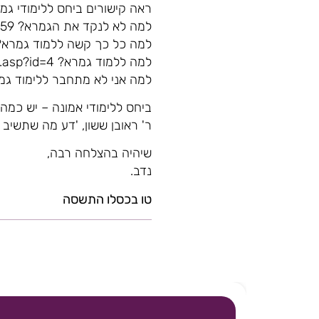
ראה קישורים ביחס ללימודי גמ
למה לא לנקד את הגמרא? https://www.kipa.co.il/ask/show.asp?id=47759
למה כל כך קשה ללמוד גמרא? ps://www.kipa.co.il/ask/show.asp?id=6880
למה ללמוד גמרא? https://www.kipa.co.il/ask/show.asp?id=4
למה אני לא מתחבר ללימוד גמרא? .kipa.co.il/education/show.asp?id=4560
ביחס ללימודי אמונה – יש כמה
ר' ראובן ששון, 'דע מה שתשיב
שיהיה בהצלחה רבה,
נדב.
טו בכסלו התשסה