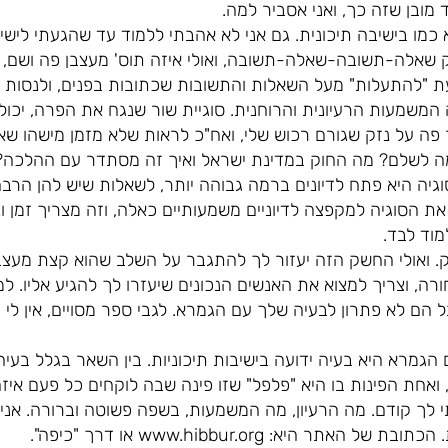
 מובן שזה כך, ואני אסביר למה.
 כמו בישיבה תיכונית. גם אני לא אהבתי ללמוד עד שהגעתי ליש
 שאלה-תשובה-שאלה-תשובה, ואולי איזה תוס' מעצבן פה ושם,
עת "להתעלות" מעל השאלות והתשובות שכתובות בפנים, ולנסות 
 המשמעות הרעיונית והרוחנית. סוגיית שור שנגח את הפרה, יכול
פה על נזק שגורם רכוש שלי, ואח"כ לראות שלא מזמן מישהו שא
ה לשלם? מה החוק במדינת ישראל ואיך זה מסתדר עם ההלכה?
גיה היא פתח לדיונים ברמה גבוהה יותר, לשאלות שיש להן הרבה
 הסוגיה למקפצה לדיוניים משמעותיים כאלה, וזה מצריך זמן וני
וד לבד.
. ואולי החשק הזה יעזור לך להתגבר על השלב שהוא קצת מעצב
רה, וצריך למצוא את האנשים הנכונים שיעזרו לך להגיע אליו. למ
הם לא פתרון לבעיה שלך עם הגמרא. לגבי ספר מסויים, אין לי רע
הגמרא היא בעיה ידועה בישיבות תיכוניות. בין השאר בגלל בעי
, ואחת הפינות בו היא "פלפל" שזו פינה שבה לוקחים כל פעם איז
 לך קודם. מה הרעיון, מה המשמעות, בשפה פשוטה וברורה. אני 
תר היא: www.hibbur.org או דרך "כיפה".