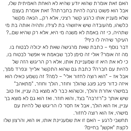
האם זאת אומרת שהוא יודע שהיא לא האחת האמיתית שלו,
אבל הוא פשוט נהנה להיות בחברתה? זאת אומרת בעצם
שלא מעניין אותו כרגע קשר רציני, אלא רק… הנאה מקשר
כלשהו, מהעובדה שיש איזושהי בת לצידו, ותהיה אותה בת מי
שתהיה, כי זה באמת לא משנה מי היא, אלא רק שהיא שם…?
העיקר שיהיה לו כיף?
דבר נוסף – כתבת שאת מרגישה שאת לא יכולה לבטוח בו.
מה זה אומר? אולי זה סימן לכך שבאמת אי אפשר לבטוח בו,
כי לא את היא זו שמעניינת אותו, אלא רק הריגוש הזה של
להיות עם חברה? כתבת גם שהוא התקשר אלייך ונפרד ממך,
אבל אז – "הוא רוצה לחזור אלי" – למה? זה נשמע כאילו הוא
איזה כדור פינג פונג שהולך וחוזר, הולך וחוזר, "מתאהב"
במישהי אחרת והולך, וכשהוא כבר לא מוצא בה עניין, אז טוב
שיש אותך כ"רזרבה" בצד, והוא חוזר. ואז הוא גם לא מוצא בך
עניין, אז הוא הולך, אבל אז חסר לו הריגוש של להיות עם
מישהי, אז הוא רוצה לחזור.
תחשבי לרגע – האם זו את שמעניינת אותו, או הוא, והרצון שלו
לקצת "אקשן" בחיים?