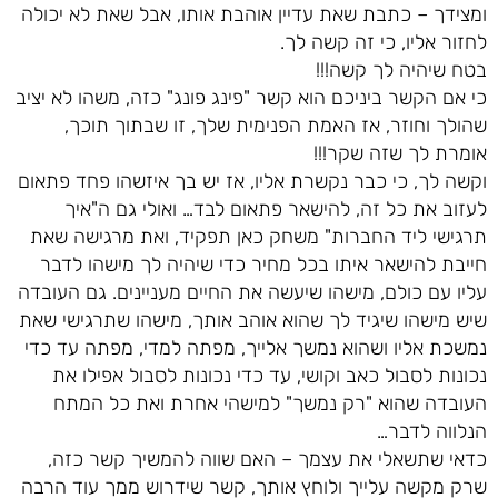
ומצידך – כתבת שאת עדיין אוהבת אותו, אבל שאת לא יכולה
לחזור אליו, כי זה קשה לך.
בטח שיהיה לך קשה!!!
כי אם הקשר ביניכם הוא קשר "פינג פונג" כזה, משהו לא יציב
שהולך וחוזר, אז האמת הפנימית שלך, זו שבתוך תוכך,
אומרת לך שזה שקר!!!
וקשה לך, כי כבר נקשרת אליו, אז יש בך איזשהו פחד פתאום
לעזוב את כל זה, להישאר פתאום לבד… ואולי גם ה"איך
תרגישי ליד החברות" משחק כאן תפקיד, ואת מרגישה שאת
חייבת להישאר איתו בכל מחיר כדי שיהיה לך מישהו לדבר
עליו עם כולם, מישהו שיעשה את החיים מעניינים. גם העובדה
שיש מישהו שיגיד לך שהוא אוהב אותך, מישהו שתרגישי שאת
נמשכת אליו ושהוא נמשך אלייך, מפתה למדי, מפתה עד כדי
נכונות לסבול כאב וקושי, עד כדי נכונות לסבול אפילו את
העובדה שהוא "רק נמשך" למישהי אחרת ואת כל המתח
הנלווה לדבר…
כדאי שתשאלי את עצמך – האם שווה להמשיך קשר כזה,
שרק מקשה עלייך ולוחץ אותך, קשר שידרוש ממך עוד הרבה