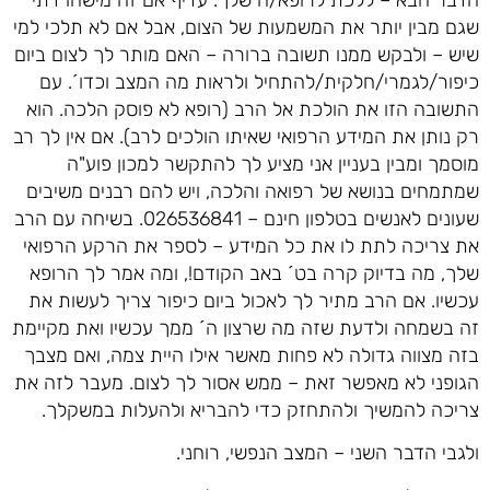
שגם מבין יותר את המשמעות של הצום, אבל אם לא תלכי למי
שיש – ולבקש ממנו תשובה ברורה – האם מותר לך לצום ביום
כיפור/לגמרי/חלקית/להתחיל ולראות מה המצב וכדו´. עם
התשובה הזו את הולכת אל הרב (רופא לא פוסק הלכה. הוא
רק נותן את המידע הרפואי שאיתו הולכים לרב). אם אין לך רב
מוסמך ומבין בעניין אני מציע לך להתקשר למכון פוע"ה
שמתמחים בנושא של רפואה והלכה, ויש להם רבנים משיבים
שעונים לאנשים בטלפון חינם – 026536841. בשיחה עם הרב
את צריכה לתת לו את כל המידע – לספר את הרקע הרפואי
שלך, מה בדיוק קרה בט´ באב הקודם!, ומה אמר לך הרופא
עכשיו. אם הרב מתיר לך לאכול ביום כיפור צריך לעשות את
זה בשמחה ולדעת שזה מה שרצון ה´ ממך עכשיו ואת מקיימת
בזה מצווה גדולה לא פחות מאשר אילו היית צמה, ואם מצבך
הגופני לא מאפשר זאת – ממש אסור לך לצום. מעבר לזה את
צריכה להמשיך ולהתחזק כדי להבריא ולהעלות במשקלך.
ולגבי הדבר השני – המצב הנפשי, רוחני.