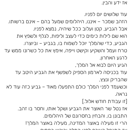
אז ידע והבין.
עוד שלושים יום לפניו.
הזהב שמכר – איננו, היהלומים שמעל בהם – אינם ברשותו.
אבל הגביע, קטן ועלוב ככל שיהיה, נמצא לפניו.
הוא שם לילות כימים כדי לעצב וליפות, לגלף ולשפץ את
הגביע, כדי שהמלך יוכל לשמוח בו, בגביע – וביוצרו.
טרח ועמל והשקיע וקישט וייפה, אימץ את כל כשרונו ממש עד
לרגע האחרון.
הגיע היום לבוא אל המלך,
עוד בכניסה לארמון הספיק לשפשף את הגביע היטב עד
שהבריק ונצץ,
וכשעמד לפני המלך כולם התפעלו מאוד – גביע כזה עוד לא
נראה.
[זו עבודת חודש אלול.]
אז נטל שר האוצר את הגביע ושקל אותו, וחסר בו זהב.
התבונן בו, והבחין בחסרונם של היהלומים.
הרי זו מעילה באוצר המדינה, מעילה באוצר המלך!