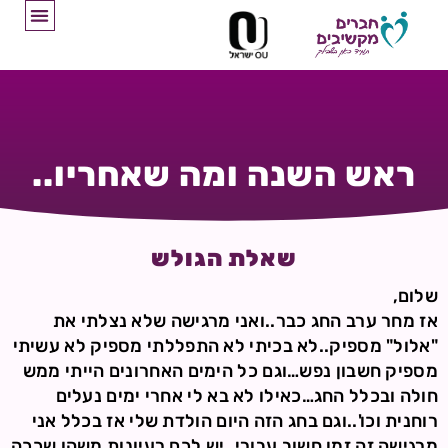
ראש השנה ומה שאחריו..
שאלת הגולש
שלום,
אז מחר ערב החג כבר..ואני מרגישה שלא נצלתי את
"אלול" מספיק..לא בכיתי לא התפללתי מספיק לא עשיתי
מספיק חשבון נפש…וגם כל הימים האחרונים הייתי ממש
חולה ובכלל החג…כאילו לא בא לי אחרי ימים נעלים
רוחנית וכו'..וגם בחג הזה היום הולדת שלי אז בכלל אני
מרגישה זה זמן חשוב עבורי..יש לכם רעיונות משהו שככה