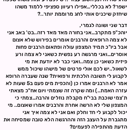
ישפר? לא בכללי…אפילו רעיוון ספציפי ללמוד משהו
שיחזק שיכניס אותי לחג מרוממת יותר..?
דבר שני ושונה לגמרי,
יוהכ"פ מתקרב…אני בחורה מאד מאד רזה..בט' באב אני
לא צמה הרופאים והרבנים אומרים בפירוש שלא אצום
אבל ביו"כ תמיד המצפון עולה ופתאום הרבנים פחות
אוסרים…ואני מרגשה רע נפשית כשאני לא צמה ורע
פיזית כשאני כן צמה..ואני כבר לא יודעת את מי
לשאול..יש לכם אולי פרטים של מישהו שיכול ממש
לקבוע לי תשובה הלכתית ורפואית? שנה שעברה הרופא
אמר לא הרבנים אמרו כן (והכפית מים פעם ב5 שעות לא
עזרה האמת..) ומה שקרה זה שצמתי ויום אח"כ מצאתי
ת'צמי שוכבת בבי"ח מקבלת נוזלים והרבה…צמתי כי
המצפון שלי לא הרשה אחרת והרבנים אמרו שאצום.. מי
יכול לקבוע לי חד וחלק ואם אני לא צמה איך אני
מתגברת על העצב הזה וההרגשה הלא טובה שמסיחה את
הדעת מהתפילה לפעמים?