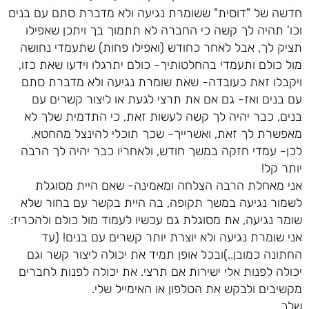
חדשה של "דוסית" ששומרת נגיעה ולא מדברת סתם עם בנים
וכו' תהיה לך קשה כי החברה לא תתמוך בך ויתכן שאפילו
תציק לך, אבל לאחר כחודש (ואפילו פחות) שתעמדי נחושה
מול כולם ותעמדי בהחלטותיך- כולם יתרגלו וידעו שאת כזו,
ויקבלו זאת כעובדה- שאת שומרת נגיעה ולא מדברת סתם
עם בנים ואז- גם אם את תרצי לגעת או ליצור קשרים עם
בנים, כבר יהיה לך קשה לעשות זאת, כי התדמית שלך לא
מאפשרת לך זאת, ואשרייך- שכך תוכלי להינצל מהחטא.
לכן- עמדי חזקה במשך חודש, ולאחריו כבר יהיה לך הרבה
יותר קל!
אני מאחלת הרבה הצלחה ומאמינה- שאם היית מסוגלת
לשמור נגיעה במשך תקופה, בה היית בקשר עם בחור שלא
שומר נגיעה, את מסוגלת גם עכשיו לעמוד מול כולם ולהכריז:
אני שומרת נגיעה ולא יוצרת יותר קשרים עם בנים! (עד
החתונה כמובן..)ובכל אופן תמיד את יכולה ליצור קשר וגם
יכולה לפנות אלי ישירות אם תרצי. את יכולה לפנות לחברים
מקשיבים ולבקש את הטלפון או האימייל שלי.
שלך