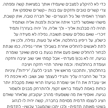
כדי לא להיקלע למצבים שיעמידו אותך במציאות קשה ומפתה.
צרי קשרים טובים וחזקים עם בנות –קשרים שיספקו את
הצורך האמיתי של גיל הנעורים- של חברה טובה, אוזן קשבת,
מישהי שאפשר לדבר איתה ארוכות ולפנות אליה ושתמיד
תהיה לה סבלנות אליך- ולך אליה, וה' יהיה בעזרך! ותמיד
זיכרי- שאם נופלים עושים תשובה, נפילה לא מעידה על
כישלון, על ריפיון בהחלטה, אלא על טעות, נפילה, ולכן אין
לתת לאנשים להחליט אחרת בשבילך אחרי נפילה, כמו שנתת
לבחור להחליט שאם פעם אחת נגעת בו סימן שאינך שומרת
נגיעה, זה לא נכון! מעדתי- אבל קמתי ואני שוב יציבה וחזקה
ועומדת בהחלטותי. וכמה שיותר תהיי חזקה ויציבה
בהחלטתך, ותתכנני מראש איך תגיבי ללעג/ 'ירידות'/ ציניות
וכד' של החברה עליך ותגידי לעצמך שוב ושוב: לא איכפת לי!
אני עובדת את ה'! אני שומרת נגיעה! תראי שאת מקבלת יותר
כוחות באמת לעמוד בראש זקוף, ולהתרחק מבנים ולשמור
נגיעה. ואוסיף את מה ששמעתי מהרב יעקובזון, שלאחר שאדם
הציג לעצמו תדמית מסוימת בחברה, קשה יהיה לו לנהוג
בשינוי מאותה תדמית- ולכן יתכן שהמעבר עכשיו- לתדמית