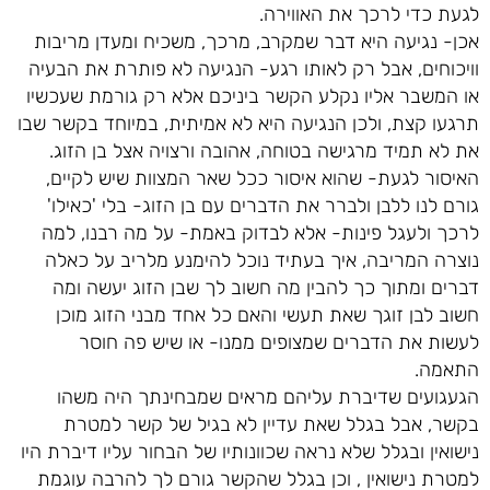
לגעת כדי לרכך את האווירה.
אכן- נגיעה היא דבר שמקרב, מרכך, משכיח ומעדן מריבות
וויכוחים, אבל רק לאותו רגע- הנגיעה לא פותרת את הבעיה
או המשבר אליו נקלע הקשר ביניכם אלא רק גורמת שעכשיו
תרגעו קצת, ולכן הנגיעה היא לא אמיתית, במיוחד בקשר שבו
את לא תמיד מרגישה בטוחה, אהובה ורצויה אצל בן הזוג.
האיסור לגעת- שהוא איסור ככל שאר המצוות שיש לקיים,
גורם לנו ללבן ולברר את הדברים עם בן הזוג- בלי 'כאילו'
לרכך ולעגל פינות- אלא לבדוק באמת- על מה רבנו, למה
נוצרה המריבה, איך בעתיד נוכל להימנע מלריב על כאלה
דברים ומתוך כך להבין מה חשוב לך שבן הזוג יעשה ומה
חשוב לבן זוגך שאת תעשי והאם כל אחד מבני הזוג מוכן
לעשות את הדברים שמצופים ממנו- או שיש פה חוסר
התאמה.
הגעגועים שדיברת עליהם מראים שמבחינתך היה משהו
בקשר, אבל בגלל שאת עדיין לא בגיל של קשר למטרת
נישואין ובגלל שלא נראה שכוונותיו של הבחור עליו דיברת היו
למטרת נישואין , וכן בגלל שהקשר גורם לך להרבה עוגמת