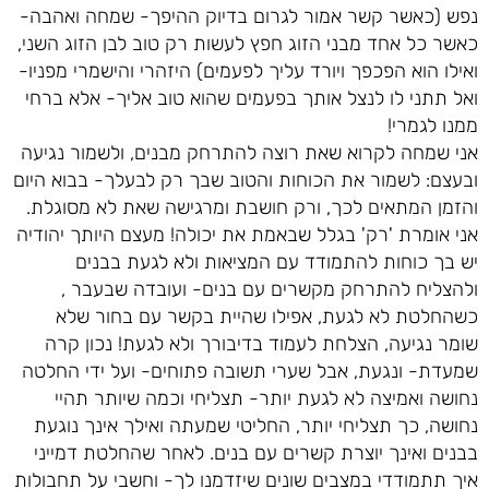
נפש (כאשר קשר אמור לגרום בדיוק ההיפך- שמחה ואהבה-
כאשר כל אחד מבני הזוג חפץ לעשות רק טוב לבן הזוג השני,
ואילו הוא הפכפך ויורד עליך לפעמים) היזהרי והישמרי מפניו-
ואל תתני לו לנצל אותך בפעמים שהוא טוב אליך- אלא ברחי
ממנו לגמרי!
אני שמחה לקרוא שאת רוצה להתרחק מבנים, ולשמור נגיעה
ובעצם: לשמור את הכוחות והטוב שבך רק לבעלך- בבוא היום
והזמן המתאים לכך, ורק חושבת ומרגישה שאת לא מסוגלת.
אני אומרת 'רק' בגלל שבאמת את יכולה! מעצם היותך יהודיה
יש בך כוחות להתמודד עם המציאות ולא לגעת בבנים
ולהצליח להתרחק מקשרים עם בנים- ועובדה שבעבר ,
כשהחלטת לא לגעת, אפילו שהיית בקשר עם בחור שלא
שומר נגיעה, הצלחת לעמוד בדיבורך ולא לגעת! נכון קרה
שמעדת- ונגעת, אבל שערי תשובה פתוחים- ועל ידי החלטה
נחושה ואמיצה לא לגעת יותר- תצליחי וכמה שיותר תהיי
נחושה, כך תצליחי יותר, החליטי שמעתה ואילך אינך נוגעת
בבנים ואינך יוצרת קשרים עם בנים. לאחר שהחלטת דמייני
איך תתמודדי במצבים שונים שיזדמנו לך- וחשבי על תחבולות