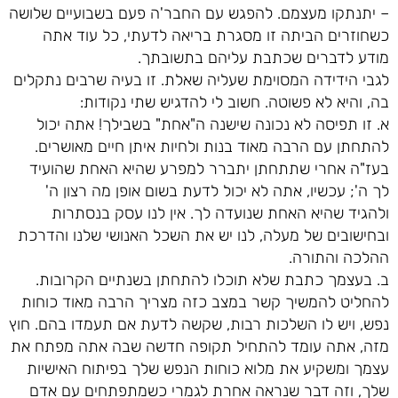
– יתנתקו מעצמם. להפגש עם החבר'ה פעם בשבועיים שלושה
כשחוזרים הביתה זו מסגרת בריאה לדעתי, כל עוד אתה
מודע לדברים שכתבת עליהם בתשובתך.
לגבי הידידה המסוימת שעליה שאלת. זו בעיה שרבים נתקלים
בה, והיא לא פשוטה. חשוב לי להדגיש שתי נקודות:
א. זו תפיסה לא נכונה שישנה ה"אחת" בשבילך! אתה יכול
להתחתן עם הרבה מאוד בנות ולחיות איתן חיים מאושרים.
בעז"ה אחרי שתתחתן יתברר למפרע שהיא האחת שהועיד
לך ה'; עכשיו, אתה לא יכול לדעת בשום אופן מה רצון ה'
ולהגיד שהיא האחת שנועדה לך. אין לנו עסק בנסתרות
ובחישובים של מעלה, לנו יש את השכל האנושי שלנו והדרכת
ההלכה והתורה.
ב. בעצמך כתבת שלא תוכלו להתחתן בשנתיים הקרובות.
להחליט להמשיך קשר במצב כזה מצריך הרבה מאוד כוחות
נפש, ויש לו השלכות רבות, שקשה לדעת אם תעמדו בהם. חוץ
מזה, אתה עומד להתחיל תקופה חדשה שבה אתה מפתח את
עצמך ומשקיע את מלוא כוחות הנפש שלך בפיתוח האישיות
שלך, וזה דבר שנראה אחרת לגמרי כשמתפתחים עם אדם