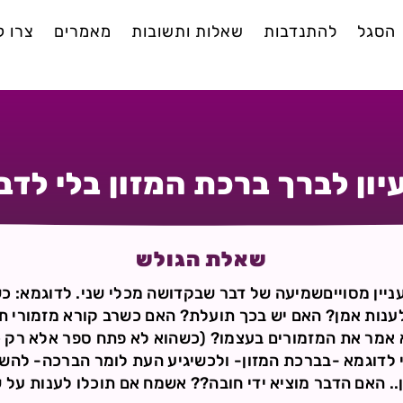
הסגל
להתנדבות
שאלות ותשובות
מאמרים
צרו 
יון לברך ברכת המזון בלי לדב
שאלת הגולש
עניין מסוייםשמיעה של דבר שבקדושה מכלי שני. לדוגמא: כ
לענות אמן? האם יש בכך תועלת? האם כשרב קורא מזמורי תהי
א אמר את המזמורים בעצמו? (כשהוא לא פתח ספר אלא רק כי
 לדוגמא -בברכת המזון- ולכשיגיע העת לומר הברכה- להש
. האם הדבר מוציא ידי חובה?? אשמח אם תוכלו לענות על 