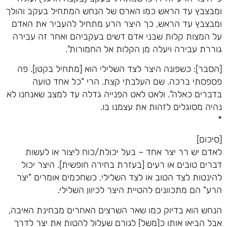
ומבצבץ עד הראש כמו הארס של הנחש המתחיל בעקב והולך
ומבצבץ עד הראש, כך היצר הרע מתחיל להעביר את האדם
על המצות קלות שבני אדם דשים בעקביהם ואחר זה עבירה
גוררת עבירה ויעלה מן הקלות אל החמורות".
[הסבר]: כשפונה היצר לצד השלילי הוא [מתחיל בקטן]. פה
פספסתי ברכה. שם העלבתי קצת. הרי "כל אחד טועה
בדברים כאלה". ולאט לאט הפנייה גדלה עד למצב שאנחנו לא
נהיה מסוגלים לזהות את עצמנו בו.
*
[סיכום]
לאדם יש רר יצר אחד – בעל יכולת/כוח ליצור או לעשות
דברים טובים או רעים [בעזרת בחירה חופשית]. היצר יכול
להינטות לצד הטוב או לצד השלילי. כשחכמים אומרים "יצר
הרע" הם מתכוונים להטיית היצר לכיוון השלילי.
הנחש הוא בדיוק כמו שאר השרצים האחרים מבחינת האיבה,
אבל הביאו אותו כ[משל] לגורם שעלול להטות את יצר לדרך