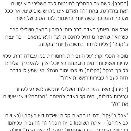
[הסבר]: כשהיצר בתהליך להינטות לצד השלילי הוא עושה
זאת בהדרגה. בהתחלה האדם אינו מרגיש שום שינוי, אך ככל
שעובר הזמן כך קשה יותר להינטות לצד הטוב של היצר.
אבל אם יתאמץ האדם בכל כוחו לתיקון המצב השלילי כבר
כשרואה שהיצר מתחיל להינטות לצד הלא מתאים – כך ינצח
ב"קרב" (יצליח לחזור בתשובה) יותר בקלות.
מוסיף הכלי יקר: "על העבירות החמורות כמו עבודה זרה, גילוי
עריות ושפיכות דמים ודוגמתם לא יוכל יצרך להעבירך עליהם
כל כך בנקל (בקלות) מי פתי יסור הנה? ומי ישמע לו לדבר
הזה לעבור עבירות ראשיות אלו?"
[הסבר]: היצר הפונה לצד השלילי יתקשה לשכנע לעבור
עבירות גדולות, יהיה קל לאדם להיזהר. "הגזמת? שאני אעשה
את זה?"
"אבל ב"עקב", דהיינו המצות קלות שאדם דש בעקביו (לא שם
לב אליהם) – אתה תשופנו! כי יהיה נקל לך להעבירו עליהם!
כי היצר הרע זה דרכו שמתחיל בעקב (בקצה הרגל) ועולה