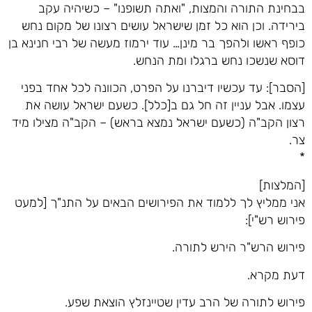
בבחינת התורה והמצות, "ואתה תשופנו" – כשיהיה עקב
בירידה. וכן הוא כל זמן שישראל עושים רצונו של מקום נחש
כופף ראשו ולהפך בר מינן… עוד ירמוז מעשה של רבי חנינא בן
דוסא שנשכו נחש ברגלו ומת הנחש.
[הסבר]: עד עכשיו דיברנו על הפרט, הכוונה לכל אחד בפני
עצמו. אבל עניין זה חל גם ב[כלל]. כשעם ישראל עושה את
רצון הקב"ה (כשעם ישראל נמצא בראש) – הקב"ה מצילו מיד
צר.
*
[המלצות]
אני ממליץ לך ללמוד את הפירושים הבאים על התנ"ך [למעט
פירוש רש"י]:
פירוש הרש"ר הירש לתורה.
דעת מקרא.
פירוש לתורה של הרב עדין שטיינזלץ הוצאת שפע.