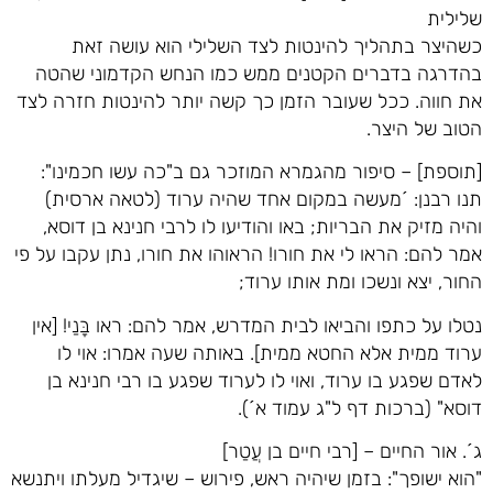
שלילית
כשהיצר בתהליך להינטות לצד השלילי הוא עושה זאת
בהדרגה בדברים הקטנים ממש כמו הנחש הקדמוני שהטה
את חווה. ככל שעובר הזמן כך קשה יותר להינטות חזרה לצד
הטוב של היצר.
[תוספת] – סיפור מהגמרא המוזכר גם ב"כה עשו חכמינו":
תנו רבנן: ´מעשה במקום אחד שהיה ערוד (לטאה ארסית)
והיה מזיק את הבריות; באו והודיעו לו לרבי חנינא בן דוסא,
אמר להם: הראו לי את חורו! הראוהו את חורו, נתן עקבו על פי
החור, יצא ונשכו ומת אותו ערוד;
נטלו על כתפו והביאו לבית המדרש, אמר להם: ראו בָּנַי! [אין
ערוד ממית אלא החטא ממית]. באותה שעה אמרו: אוי לו
לאדם שפגע בו ערוד, ואוי לו לערוד שפגע בו רבי חנינא בן
דוסא" (ברכות דף ל"ג עמוד א´).
ג´. אור החיים – [רבי חיים בן עֲטַר]
"הוא ישופך": בזמן שיהיה ראש, פירוש – שיגדיל מעלתו ויתנשא