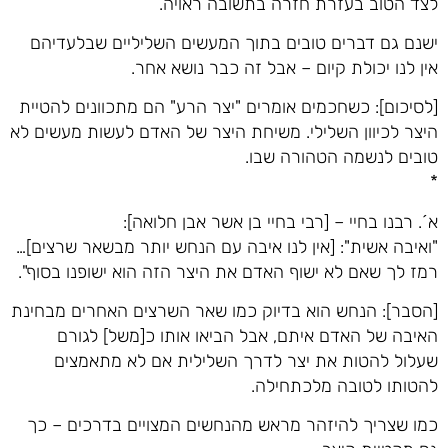
לצד הטוב בעזרת חזרה בתשובה ראויה.
ישנם גם דברים טובים בתוך המעשים השליליים שבלעדיהם
אין לנו יכולת קיום – אבל זה כבר נושא אחר.
[לסיכום]: כשחכמים אומרים "יצר הרע" הם מתכוונים להטיית
היצר לכיוון השלילי. משיחת היצר של האדם לעשות מעשים לא
טובים לנשמה הטהורה שבו.
*
א´. רבנו בחיי – [רבי בחיי בן אשר אבן חלואה]:
"ואיבה אשית": [אין לנו איבה עם הנחש יותר מבשאר שרצים]…
רמז לך שאם לא ישוף האדם את היצר הזה הוא ישופנו בסוף".
[הסבר]: הנחש הוא בדיוק כמו שאר השרצים האחרים מבחינת
האיבה של האדם איתם, אבל הביאו אותו כ[משל] לגורם
שעלול להטות את יצר לדרך השלילית אם לא מתאמצים
להטותו לטובה מלכתחילה.
כמו שצריך להיזהר מראש מהנחשים המצויים בדרכים – כך