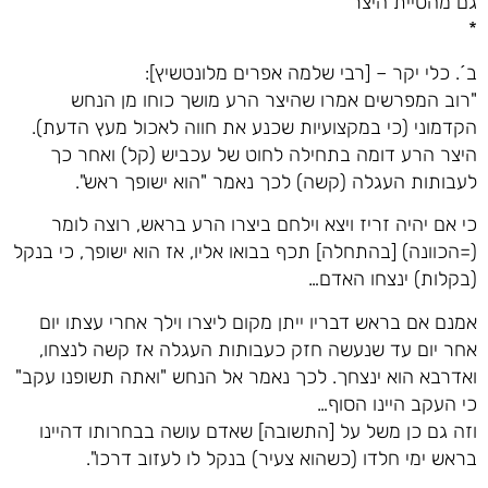
גם מהטיית היצר
*
ב´. כלי יקר – [רבי שלמה אפרים מלונטשיץ]:
"רוב המפרשים אמרו שהיצר הרע מושך כוחו מן הנחש
הקדמוני (כי במקצועיות שכנע את חווה לאכול מעץ הדעת).
היצר הרע דומה בתחילה לחוט של עכביש (קל) ואחר כך
לעבותות העגלה (קשה) לכך נאמר "הוא ישופך ראש".
כי אם יהיה זריז ויצא וילחם ביצרו הרע בראש, רוצה לומר
(=הכוונה) [בהתחלה] תכף בבואו אליו, אז הוא ישופך, כי בנקל
(בקלות) ינצחו האדם…
אמנם אם בראש דבריו ייתן מקום ליצרו וילך אחרי עצתו יום
אחר יום עד שנעשה חזק כעבותות העגלה אז קשה לנצחו,
ואדרבא הוא ינצחך. לכך נאמר אל הנחש "ואתה תשופנו עקב"
כי העקב היינו הסוף…
וזה גם כן משל על [התשובה] שאדם עושה בבחרותו דהיינו
בראש ימי חלדו (כשהוא צעיר) בנקל לו לעזוב דרכו".