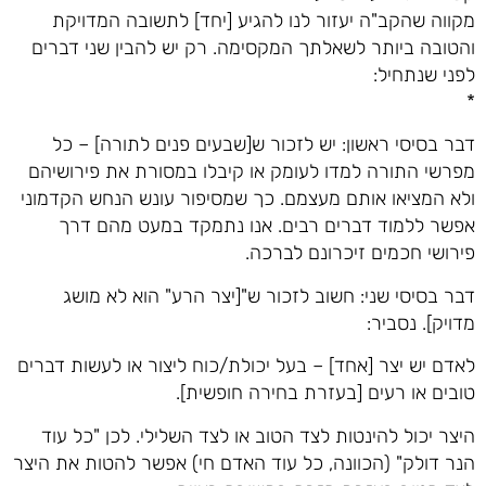
מקווה שהקב"ה יעזור לנו להגיע [יחד] לתשובה המדויקת
והטובה ביותר לשאלתך המקסימה. רק יש להבין שני דברים
לפני שנתחיל:
*
דבר בסיסי ראשון: יש לזכור ש[שבעים פנים לתורה] – כל
מפרשי התורה למדו לעומק או קיבלו במסורת את פירושיהם
ולא המציאו אותם מעצמם. כך שמסיפור עונש הנחש הקדמוני
אפשר ללמוד דברים רבים. אנו נתמקד במעט מהם דרך
פירושי חכמים זיכרונם לברכה.
דבר בסיסי שני: חשוב לזכור ש"[יצר הרע" הוא לא מושג
מדויק]. נסביר:
לאדם יש יצר [אחד] – בעל יכולת/כוח ליצור או לעשות דברים
טובים או רעים [בעזרת בחירה חופשית].
היצר יכול להינטות לצד הטוב או לצד השלילי. לכן "כל עוד
הנר דולק" (הכוונה, כל עוד האדם חי) אפשר להטות את היצר