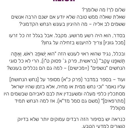
שלום לך! מה שלומך?
שאלת שאלה ממש טובה שלא יודע אם ישנם הרבה אנשים
ששמים לב אליה – מה ההיגיון בעונש הנחש הקדמוני?
בסדר, הוא היה רשע מרושע. מקבל. אבל בגלל זה כל זרעו
[מכל גווניו] צריך להיענש בזחילה על גחון?
ובכלל, נגיד שהוא ראוי לעונש הזה "הוּא יְשׁוּפְךָ רֹאשׁ, וְאַתָּה
תְּשׁוּפֶנּוּ עָקֵב" (בראשית, פרק ג´ פסוק ט"ו), הרי לא כל סוגי
הנחשים "נושפים" (=מכישים) – למה גם הם נכללים בעונש?
ועוד – בספר במדבר (פרק כ"א) מסופר על [נחש הנחושת]
עליו נאמר "וכי נחש ממית או מחיה, אלא בזמן שהיו ישראל
מסתכלין כלפי מעלה ומשעבדין את לבם לאביהם שבשמים היו
[מתרפאים]" (משם גם סמל מד"א). אז למה הנחש תמיד
מקולל?
כנראה יש בסיפור הזה רבדים עמוקים יותר שלא בדיוק
קשורים למדעי הטבע.