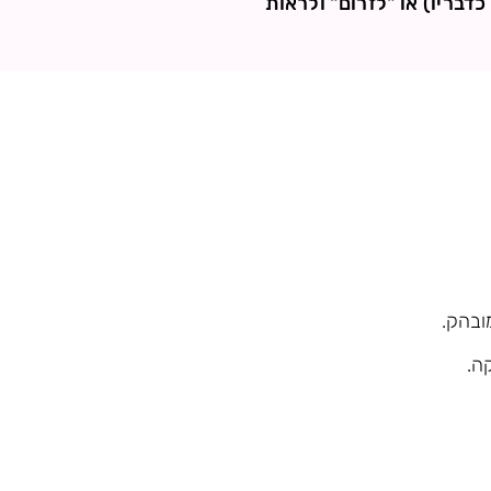
דבריו) או "לזרום" ולראות
ובהק.
ה.