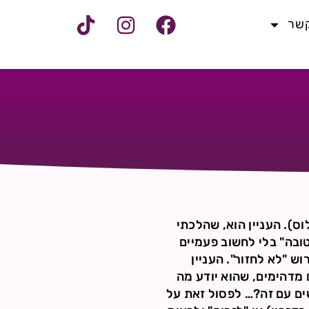
קשר
נפרדתי מחבר שלי לאחרונה (כמובן שאני יוצאת רק למטרה רצינית- בת 20 פלוס). העניין הוא, שהלכתי
טובה" בלי לחשוב פעמיים
 "לא לחזור". העניין
 מדהימים, שהוא יודע מה
ים עם זה?… לפסול זאת על