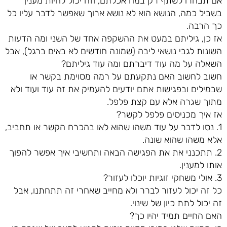
אם תבחרו לשתף רק במה אכלתם, וזה יכול להיות מענין
בשביל כמה, הנושא הוא לא נושא ארוך שאפשר לדבר עליו כל
כך הרבה.
אז כן, גיליתם במעט את ההשקפה אחד של השני ומה הדעות
השונות לגבי נושאי ליבה (שמונה חודשים לא באים ברגל), אבל
השאלה על מה עוד דיברתם ומה עוד גיליתם?
חשוב לחשוב האם נתקעתם על רמה מסוימת בקשר או
שבמילים ובפגישות אתם יודעים להעמיק את זה עוד ועוד ולא
מתוך שגרה אלא עם קצת פלפל.
אז איך מכניסים פלפל לקשר?
1. נסו לדבר על עוד משהו שהוא לאו בהכרח הקשר או תחביב,
אלא משהו שהוא שונה.
2. תתכנני את את הפגישה הבאה ותחשיבי איך אפשר להפוך
אותו למענין.
3. אולי משחקי זוגיות יוכלו לעזור?
כל זה יכול לעזור לברר ולא מחייב שאחרי זה תתחתנו, אבל
זה יכול לתת כיון של שינוי.
האם החיים תמיד יהיו כך?