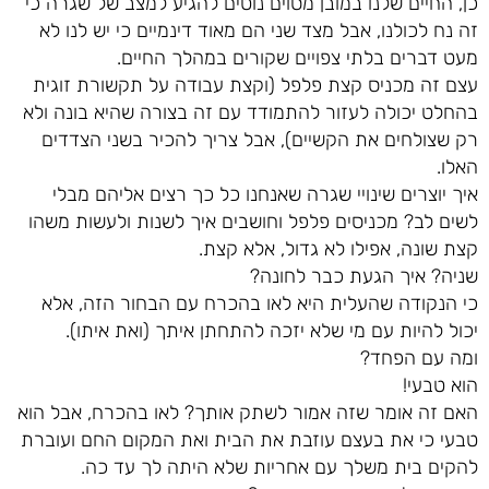
כן, החיים שלנו במובן מסוים נוטים להגיע למצב של שגרה כי
זה נח לכולנו, אבל מצד שני הם מאוד דינמיים כי יש לנו לא
מעט דברים בלתי צפויים שקורים במהלך החיים.
עצם זה מכניס קצת פלפל (וקצת עבודה על תקשורת זוגית
בהחלט יכולה לעזור להתמודד עם זה בצורה שהיא בונה ולא
רק שצולחים את הקשיים), אבל צריך להכיר בשני הצדדים
האלו.
איך יוצרים שינויי שגרה שאנחנו כל כך רצים אליהם מבלי
לשים לב? מכניסים פלפל וחושבים איך לשנות ולעשות משהו
קצת שונה, אפילו לא גדול, אלא קצת.
שניה? איך הגעת כבר לחונה?
כי הנקודה שהעלית היא לאו בהכרח עם הבחור הזה, אלא
יכול להיות עם מי שלא יזכה להתחתן איתך (ואת איתו).
ומה עם הפחד?
הוא טבעי!
האם זה אומר שזה אמור לשתק אותך? לאו בהכרח, אבל הוא
טבעי כי את בעצם עוזבת את הבית ואת המקום החם ועוברת
להקים בית משלך עם אחריות שלא היתה לך עד כה.