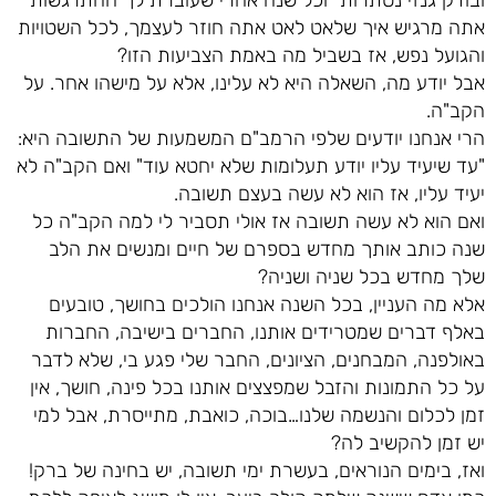
ובודק גנזי נסתרות" וכל שנה אחרי שעוברת לך ההתרגשות
אתה מרגיש איך שלאט לאט אתה חוזר לעצמך, לכל השטויות
והגועל נפש, אז בשביל מה באמת הצביעות הזו?
אבל יודע מה, השאלה היא לא עלינו, אלא על מישהו אחר. על
הקב"ה.
הרי אנחנו יודעים שלפי הרמב"ם המשמעות של התשובה היא:
"עד שיעיד עליו יודע תעלומות שלא יחטא עוד" ואם הקב"ה לא
יעיד עליו, אז הוא לא עשה בעצם תשובה.
ואם הוא לא עשה תשובה אז אולי תסביר לי למה הקב"ה כל
שנה כותב אותך מחדש בספרם של חיים ומנשים את הלב
שלך מחדש בכל שניה ושניה?
אלא מה העניין, בכל השנה אנחנו הולכים בחושך, טובעים
באלף דברים שמטרידים אותנו, החברים בישיבה, החברות
באולפנה, המבחנים, הציונים, החבר שלי פגע בי, שלא לדבר
על כל התמונות והזבל שמפצצים אותנו בכל פינה, חושך, אין
זמן לכלום והנשמה שלנו…בוכה, כואבת, מתייסרת, אבל למי
יש זמן להקשיב לה?
ואז, בימים הנוראים, בעשרת ימי תשובה, יש בחינה של ברק!