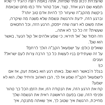
שהצלחת לכוון ומתי שפחות, אתה באמת רוצה להגיד לי שלא
תמצא שם רגע אחד, קצר, אבל טהור וחד כמו מחט שבאמת
ביקשת מהקב"ה שיעזור לך להיות אדם טוב יותר?
וברגע הזה, ידעת והרגשת ונשמת שלא משנה מה שיקרה,
אתה פשוט לא רוצה שזה ייפסק, הרגע הזה, וכל החטאים
שעשית? זה כל כך לא אתה…
וזה הסוד של 'אל תיראי, כי שמע אלהים אל קול הנער, באשר
הוא שם".
שואלים כולם: על ישמעאל הקב"ה הולך לרחם?
על זה שעתידים בניו לעשות כל כך הרבה צרות לעם ישראל?
ועונים:
כן!
בגלל ה'באשר הוא שם'. באותו רגע הוא באמת זעק, אז אם
לישמעאל הקב"ה שמע אז לך, הבן האהוב והיחיד שלו, הוא לא
ישמע?
קח את הרגע הזה, את הנקודה הזו, את הזמן הכל כך טהור
ופנימי הזה, שבו בפעם הראשונה ראית את הנשמה שלך
מחייכת, הרגשת איך שטוב לך, איך שאתה מתנקה, איך