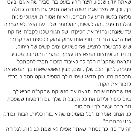
שאתה יודע שנכון, היצר הרע בועט בך וסביר שהוא גם יבעט
בך, וכן, יש מצב שגם בשנה הבאה תגיע עם מזוודה גדולה
מלאה בלשון הרע על חברים, וראיות אסורות, ועיגולי פינות
והלבנת פנים…מה לעשות, המלחמה שלנו עם היצר לא נגמרת
עד שאנחנו נחזיר את הפיקדון של הגוף שלנו לקב"ה, אז קח
את הרגע הזה ותדחוף אותו עמוק עמוק לכספת הכי קרובה
שיש ללב שלך להציע, ואז כשיגיעו ימים קשים של ריחוק,
ובדידות, ופתאום תמצא את עצמך במערה ותסתכל מסביב
ותראה שהקב"ה הלך לך לאיבוד תזכור תמיד להסתכל
פנימה, לתוך הלב שלך, ושם, מבין היאוש שיאחז בך תמצא את
הכספת הזו, רק תדאג שיהי'ה לך מספיק שקט מסביב בכדי
לזכור את הקוד.
ואז שתפתח אותה, תראה את הנשיקה שהקב"ה הביא לך
ביום כיפור ולידם את כל הקבלות שלך עם הדמעות ששפכת
וזה כבר יעשה לך יותר טוב…
כן, אנחנו אומרים ו"כל מאמינים שהוא בוחן כליות, הבוחן ובודק
גנזי נסתרות"
זה עד כדי כך נסתר, שאתה אפילו לא שמת לב לזה, לנקודה