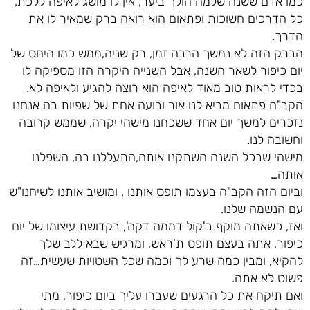
כמו אדם ששנה שלמה הולך ביער, אין לו מושג לאיפה ללכת,
כל הדרכים חשוכות ופתאום הוא רואה ברק שמאיר לו את
הדרך.
הברק הזה לא נמשך הרבה זמן, רק שניה,ממש כמו היחס של
יום כיפור לשאר השנה, אבל השנייה היקרה הזו מספיקה לו
בכדי לראות טוב מאוד לאיפה הוא רוצה להגיע ולאיפה לא.
הקב"ה פתאום מביא לנו אור ובועה אחת של שפיות בה אנחנו
נזכרים למשך יום אחד ששכחנו מישהי יקרה, שממש קרובה
וחשובה לנו.
מישהי שבכל השנה השתקנו אותה,התעללנו בה, השפלנו
אותה…
וביום הזה הקב"ה בעצמו תופס אותנו , ומושיב אותנו לשיחנו"ש
עם הנשמה שלנו.
ואז, כשאתה מוקף ב'קול דממה דקה', בקדושת עיצומו של יום
כיפור, אתה בעצם תופס ת'ראש, ומרגיש שבא ללב שלך
להקיא, ומבין כמה שרע לך וכמה שכל השטויות שעשית…זה
פשוט לא אתה.
ואם תיקח את כל הרגעים שעברו עליך ביום כיפור, מתי