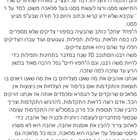
והם התמודדו והצליחו, למד על הנצי"ב מוולוזין שההורים שלו
התייאשו ממנו ורצו לעשות ממנו בעל מלאכה פשוט, למד על ר
´ עקיבא שלא ידע קרוא וכתוב והיום כל תורה שבע"פ מגיע
ממנו.
ה"פחד יצחק" כותב שהבעיה בסיפורי צדיקים שלא מספרים
לנו כמה תלאות, נפילות, תפילות, געגועים ועוד עברו הצדיקים
הללו עד שהם ניהיו אותם צדיקים.
משה רבנו הסתובב 70 שנה במדבר בתחינות ותפילות כדי
להיות משה רבנו, וגם ה"חפץ חיים" נפל הרבה מאוד בלשון
הרע עד שזכה למה שזכה.
אנחנו אוהבים את מה שאנו מצליחים בו את מה שאנו רואים בו
תוצאות והתקדמות ואם בלימוד אין הצלחות אין ניצוצות אין
מלאכים שרוקדים על הגמרא ומלמדים אותה אז אנחנו זורקים
הכל, אדם רוצה לראות התקדמות, להרגיש התקדמות וצריך
להבין שכל תוספות וכל פרק במסל"ש זה התקדמות עצומה
שבסוף מתחברים לעוצמה רוחנית ולבניה של אהבה, כדי
לאהוב צריך להבין את אומנות אהבה, אהבה היא לא משהו
מיסטי שנופל עלי אהבה היא מלאכה, וכמו כל מלאכה גם