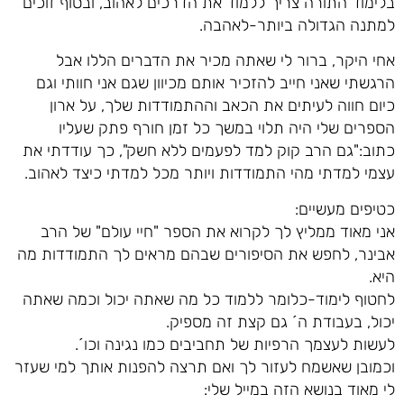
בלימוד התורה צריך ללמוד את הדרכים לאהוב, ובסוף זוכים
למתנה הגדולה ביותר-לאהבה.
אחי היקר, ברור לי שאתה מכיר את הדברים הללו אבל
הרגשתי שאני חייב להזכיר אותם מכיוון שגם אני חוותי וגם
כיום חווה לעיתים את הכאב וההתמודדות שלך, על ארון
הספרים שלי היה תלוי במשך כל זמן חורף פתק שעליו
כתוב:"גם הרב קוק למד לפעמים ללא חשק", כך עודדתי את
עצמי למדתי מהי התמודדות ויותר מכל למדתי כיצד לאהוב.
כטיפים מעשיים:
אני מאוד ממליץ לך לקרוא את הספר "חיי עולם" של הרב
אבינר, לחפש את הסיפורים שבהם מראים לך התמודדות מה
היא.
לחטוף לימוד-כלומר ללמוד כל מה שאתה יכול וכמה שאתה
יכול, בעבודת ה´ גם קצת זה מספיק.
לעשות לעצמך הרפיות של תחביבים כמו נגינה וכו´.
וכמובן שאשמח לעזור לך ואם תרצה להפנות אותך למי שעזר
לי מאוד בנושא הזה במייל שלי: