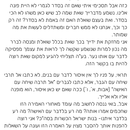
כזה אבל תסכימי איתי שאם זה בסדר לגמרי לא היית פונה
אלינו. נשמע מדברייך שאת שמה לב שיש כאן משהו לא הכי
בסדר. ואת בעצם שואלת האם זה באמת לא בסדר? זה רק
כך וכך, אנחנו לא ממש חברים ומשתדלים לעשות את מה
שמותר.
אני מחזקת את ידייך בכך שאת בכלל שואלת ומנסה לברר
מה נכון למרות שנשמע שקשה לך לראות את עצמך מפסיקה
לדבר עם אותו נער. בע"ה תצליחי להגיע למקום שאת רוצה
להיות בו בקשר הזה.
תראי, על פניו לך אין איסור לדבר עם בנים, לא כתבו אל תרבי
שיחה עם הגבר, אלא כתבו לגברים "אל תרבה שיחה עם
האישה" (אבות, א´, ו´) ככה שאם יש כאן איסור, הוא מופנה
אליו ולא אלייך.
אבל, בואי ננסה לחשוב מה עומד מאחורי האמירה הזו
שחכמים אמרו אותה? מה רע בלדבר עם האישה? מה רע
בלדבר איתנו- בנות ישראל הכשרות בסה"כ? אני רוצה
להפנות אותך להסבר מצוין על האמרה הזו ועונה על השאלות