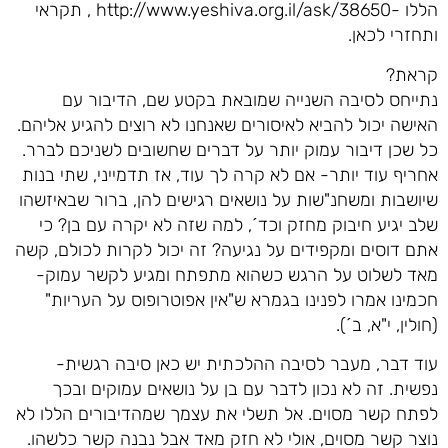
הללו -http://www.yeshiva.org.il/ask/38650 , תקראי
ותחזרי לכאן.
קראת?
נתייחס לסיבה השנייה שמובאת בקטע שם, הדיבור עם
האישה יכול להביא לאיסורים שאנחנו לא רוצים להגיע אליהם.
כל שכן דיבור עמוק יותר על דברים שחשובים לשניכם לברר.
אחריף עוד יותר- אם לא קרה לך עוד, אז תדמייני, שתי בנות
שיושבות ומשחנ"שות על נושאים רגישים להן, ברור שבאיזשהו
שלב יגיע חיבוק מחזק וכד´, למה שזה לא יקרה עם בן? כי
אתם דוסים ומקפידים על נגיעה? זה יכול לקרות לכולם, קשה
מאד לשלוט על הרגש כשהוא מתפתח ומגיע לקשר עמוק-
חכמינו אמרו לפנינו בגמרא ש"אין אפוטרופוס על העריות"
(חולין, י"א, ב´).
עוד דבר, מעבר לסיבה ההלכתית יש כאן סיבה רגשית-
נפשית. זה לא נכון לדבר עם בן על נושאים עמוקים ובכך
לפתח קשר מסוים. אל תשלי את עצמך שמהדיבורים הללו לא
נוצר קשר מסוים, אולי לא חזק מאד אבל נבנה קשר כלשהו.