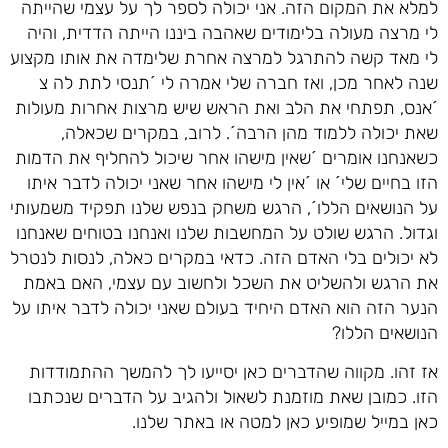
למלא את המקום הזה. אני יכולה לספר לך על עצמי שהייתה
לי מרצה מעולה בלימודים שאהבה ביננו הייתה הדדית, והיה
לי מאד קשה להתרגל למרצה אחרת שלימדה את אותו מקצוע
שנה לאחר מכן, ואז חברה שלי אמרה לי ´תנסי לתת לה צ
´אנס, תפתחי את הלב ואת הראש שיש מרצות אחרות מעולות
שאת יכולה ללמוד מהן הרבה´. לרוב, במקרים שכאלה,
כשאנחנו אומרים ´שאין מישהו אחר שיכול להחליף את הדמות
הזו בחיים שלי´ או ´אין לי מישהו אחר שאני יכולה לדבר איתו
על הנושאים הללו´, הרגש משחק בנפש שלנו תפקיד משמעותי
וגדול. הרגש שולט על המחשבות שלנו ואנחנו בטוחים שאנחנו
לא יכולים בלי האדם הזה. כדאי במקרים כאלה, לנסות לנטרל
את הרגש ולהשליט את השכל ולחשוב עם עצמי, האם באמת
הנער הזה הוא האדם היחיד בעולם שאני יכולה לדבר איתו על
הנושאים הללו?
אז זהו. מקווה שהדברים כאן יסייעו לך להמשך ההתמודדות
הזו. כמובן שאת מוזמנת לשאול ולהגיב על הדברים שנכתבו
כאן במייל שמופיע כאן למטה או באתר שלנו.