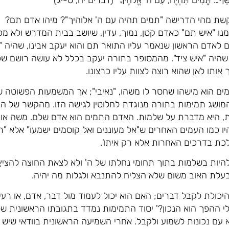
ְכַשֵּׁף… תָּמִים תִּהְיֶה, עִם ה' אֱלֹהֶיךָ" (דברים יח, ט-יג)
ת מהי הדרישה "תמים תהיה עם ה' אלוהיך"? מיהו אדם תם?
ו "איש תם" כאדם קטן, נמוך, עדין, שיושב בבית המדרש ולא מכ
 לאדם הראשון שנאמר עליו התואר תם והוא יעקב אבינו, שהיה "
שהיה "איש ציד". מהמסופר בתורה יעקב בכלל לא עושה רושם שכזה:
אותו לאן שהוא רוצה לצוות עליו כרצונו.
ים הוא מישהו שחסר לו משהו, "נאיבי"; אך המשמעות הפשוטה ש
מושג תמימות בתורה מנוגדת לחלוטין לגישה הזו. מהקשר של ה
 היא מדברת על שלמות. האדם התמים הוא אדם שלם. משה אומ
ו כמו העמים האחרים ש"אל מעוננים ואל קוסמים ישמעו" אלא "ת
לכת בדרכים האחרות אלא רק איתו'.
להיות בשלמות בתוך תחומי נחלתו של ה' ולא לצאת החוצה להציץ 
בעלת האוב משום שלא הצליח להתנבא ולגלות מה יהיה.
ולת לקבל דברים; האם הוא יכול לעמוד מול דבר, אדם, או רעיון
לי ההפך הוא הנכון?' יסוד התמימות נמדד בתגובתו הראשונית 
 עם נכונות לשמוע ולקבל. אחרי השמיעה הראשונית בוודאי שיש 