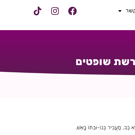
קשר
פרשת שופטים
ְךָ, מַעֲבִיר בְּנוֹ-וּבִתּוֹ בָּאֵשׁ,