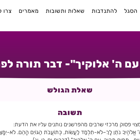
הסגל
להתנדבות
שאלות ותשובות
מאמרים
צרו 
ם ה' אלוקיך"- דבר תורה ל
שאלת הגולש
תשובה
וי פסוק מרכזי שרבים מהפרשנים נותנים עליו את הדעת:
ֱלֹהֶיךָ נֹתֵן לָךְ–לֹא-תִלְמַד לַעֲשׂוֹת, כְּתוֹעֲבֹת הַגּוֹיִם הָהֵם. לֹא-יִמָּצֵא ב