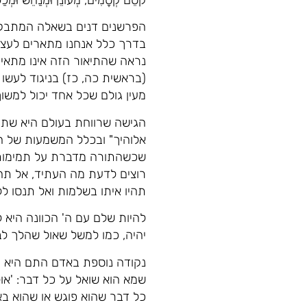
קֹסֵם קְסָמִים, מְעוֹנֵן וּמְנַחֵשׁ וּמ
הפרשנים דנים בשאלה המתבקש
בדרך כלל אנחנו מתארים לעצמנ
נראה שהתיאור הזה אינו מתאים
(בראשית כה, כז) בניגוד לעשו 
מעין גולם שכל אחד יכול למשוך 
הגישה שרווחת בעולם היא שתמ
אלוהיך" ובכלל המשמעות של ה
שכשהתורה מדברת על תמימות,
רוצים לדעת מה העתיד, אל תהי
תהיו איתו בשלמות ואל תנסו ל
להיות שלם עם ה' הכוונה היא 
יהיה, כמו למשל שאול שהלך ל
נקודה נוספת באדם התם היא היכ
שמא הוא שואל על כל דבר: 'או
כל דבר שהוא פוגש או שהוא בא