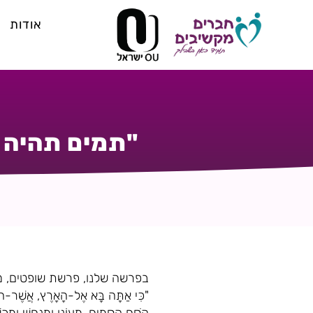
אודות
"תמים תהיה ע
בפרשה שלנו, פרשת שופטים, מצ
"כִּי אַתָּה בָּא אֶל-הָאָרֶץ, אֲשֶׁר-ה' א