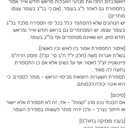
האשכנזים החלו את מנהגי האבלות מראש חודש אייר אסור
בתספורת גם לאחר ל"ג בעומר. (אם כי בל"ג בעומר עצמו
מותרים).
יש הנוהגים שלא להסתפר כלל בכל ימי הספירה מלבד בל"ג
בעומר עצמו. יש המסתפרים גם בראש חודש אייר ומראש
חודש סיוון. ויש שאינם מסתפרים אף בל"ג בעומר.
[איסור התספורת אמור בין לאיש ובין לאשה].
בשו"ת אגרות משה (חלק יו"ד ח"ב סי´ קלז). פוסק הרה"מ
פיינשטיין זצ"ל לאסור אף על נשים אלא אם כן התספורת
נחוצה לה מאוד .
תספורת השערות היוצאות מכיסוי הראש – מותר לספרם, כי
היא אינה יכולה לכסותם.
[סיכום]
אם הבנתי נכון מהן "קצוות" – אזי, זה לא תספורת אלא יישור
או חיתוך נצרך – ולכן יהיה מותר לעשותו בספירת העומר.
[בענין מוסיקה בחוה"מ]
נא עייני בקישור הבא: