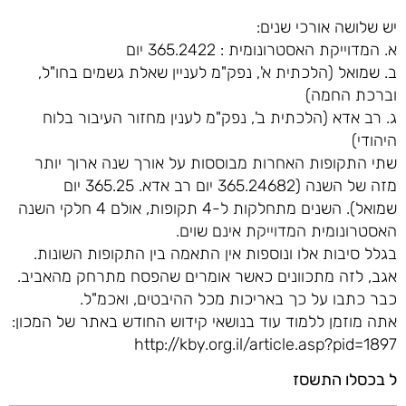
יש שלושה אורכי שנים:
א. המדוייקת האסטרונומית : 365.2422 יום
ב. שמואל (הלכתית א', נפק"מ לעניין שאלת גשמים בחו"ל,
וברכת החמה)
ג. רב אדא (הלכתית ב', נפק"מ לענין מחזור העיבור בלוח
היהודי)
שתי התקופות האחרות מבוססות על אורך שנה ארוך יותר
מזה של השנה (365.24682 יום רב אדא. 365.25 יום
שמואל). השנים מתחלקות ל-4 תקופות, אולם 4 חלקי השנה
האסטרונומית המדוייקת אינם שוים.
בגלל סיבות אלו ונוספות אין התאמה בין התקופות השונות.
אגב, לזה מתכוונים כאשר אומרים שהפסח מתרחק מהאביב.
כבר כתבו על כך באריכות מכל ההיבטים, ואכמ"ל.
אתה מוזמן ללמוד עוד בנושאי קידוש החודש באתר של המכון:
http://kby.org.il/article.asp?pid=1897
ל בכסלו התשסז