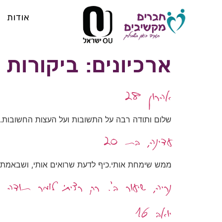
אודות
ארכיונים:
ביקורות
אהרון 28
שלום ותודה רבה על התשובות ועל העצות החשובות.זה 
עדינה, בת 20
ממש שימחת אותי.כיף לדעת שרואים אותי, ושבאמת 
נריה, שיעור ב'. רק רציתי לומר תוד
יואב 16