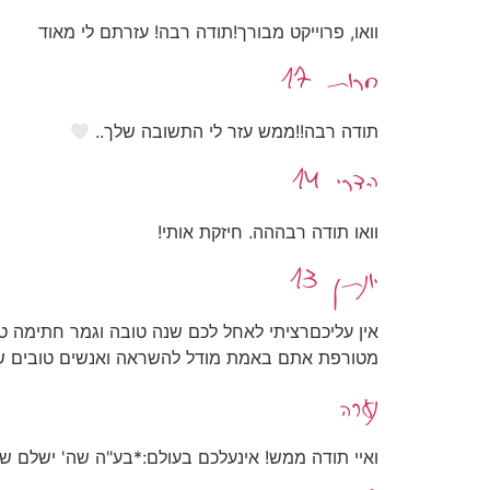
וואו, פרוייקט מבורך!תודה רבה! עזרתם לי מאוד
חרות 17
תודה רבה!!ממש עזר לי התשובה שלך..
הדרי 14
וואו תודה רבההה. חיזקת אותי!
יונתן 13
אין עליכםרציתי לאחל לכם שנה טובה וגמר חתימה 
מטורפת אתם באמת מודל להשראה ואנשים טובים שר
נערה
ואיי תודה ממש! אינעלכם בעולם:*בע"ה שה' ישלם ש